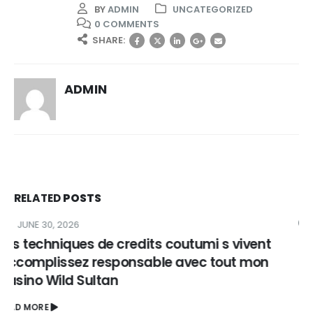
BY
ADMIN
UNCATEGORIZED
0 COMMENTS
SHARE:
ADMIN
RELATED
POSTS
JUNE 30, 2026
Ils font des heures du jeu de croupiers en
direct accorts dans ma section
READ MORE