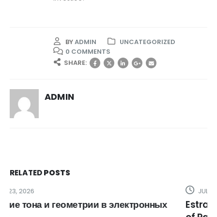
BY
ADMIN
UNCATEGORIZED
0 COMMENTS
SHARE:
ADMIN
RELATED
POSTS
JULY 6, 2025
Estrategie e Statistiche per Vincere a Book