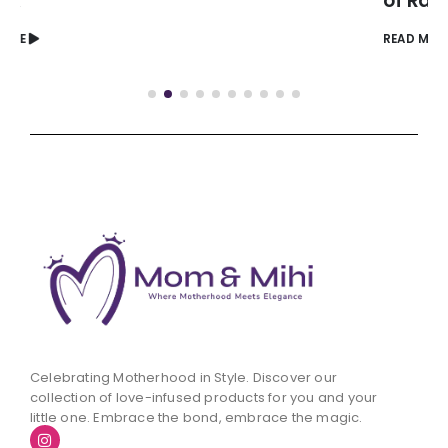
of Ra: Un Approccio Analitico
READ MORE
Celebrating Motherhood in Style. Discover our
collection of love-infused products for you and your
little one. Embrace the bond, embrace the magic.