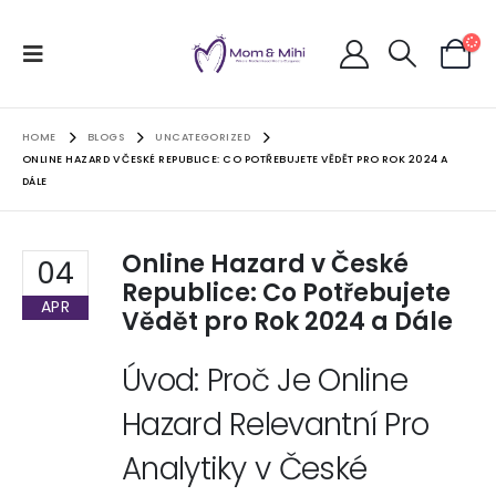
HOME
BLOGS
UNCATEGORIZED
ONLINE HAZARD V ČESKÉ REPUBLICE: CO POTŘEBUJETE VĚDĚT PRO ROK 2024 A
DÁLE
Online Hazard v České
04
Republice: Co Potřebujete
APR
Vědět pro Rok 2024 a Dále
Úvod: Proč Je Online
Hazard Relevantní Pro
Analytiky v České