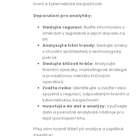
hraní a kybernetické bezpečnosti.
Doporučení pro analytiky:
Sledujte regulaci:
Buďte informováni o
změnách v legislativě a jejich dopadu na
trh.
Analyzujte tržní trendy:
Sledujte změny
v chování spotřebitelů a technologický
pokrok.
Sledujte klíčové hráče:
Analyzujte
finanční výsledky, marketingové strategie
a produktovou nabídku klíčových
operátorů.
Zvažte rizika:
Identifikujte a zvažte rizika
spojená s regulací, odpovědným hraním a
kybernetickou bezpečností.
Investujte do dat a analýzy:
Využívejte
data a pokročilé analytické nástroje pro
lepší pochopení trhu.
Přeji vám hodně štěstí při analýze a úspěšné
investice!