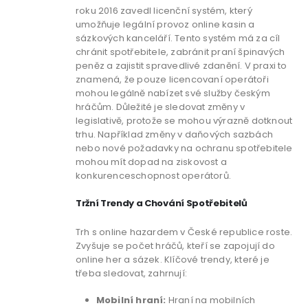
roku 2016 zavedl licenční systém, který
umožňuje legální provoz online kasin a
sázkových kanceláří. Tento systém má za cíl
chránit spotřebitele, zabránit praní špinavých
peněz a zajistit spravedlivé zdanění. V praxi to
znamená, že pouze licencovaní operátoři
mohou legálně nabízet své služby českým
hráčům. Důležité je sledovat změny v
legislativě, protože se mohou výrazně dotknout
trhu. Například změny v daňových sazbách
nebo nové požadavky na ochranu spotřebitele
mohou mít dopad na ziskovost a
konkurenceschopnost operátorů.
Tržní Trendy a Chování Spotřebitelů
Trh s online hazardem v České republice roste.
Zvyšuje se počet hráčů, kteří se zapojují do
online her a sázek. Klíčové trendy, které je
třeba sledovat, zahrnují:
Mobilní hraní:
Hraní na mobilních