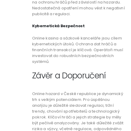
na ochranu hráčů před závislostí na hazardu.
Nedostatečná opatření mohou vést k negativní
publicitě a regulaci.
Kybernetická Bezpečnost
Online kasina a sázkové kanceláře jsou cílem
kybernetických útoků. Ochrana dat hráčů a
finančních transakcí je klíčová. Operátoři musí
investovat do robustních bezpečnostních
systémů.
Závěr a Doporučení
Online hazard v České republice je dynamický
trh s velkým potenciálem. Pro úspěšnou
analýzu je důležité sledovat regulaci, tržní
trendy, chování spotřebitelů a technologický
pokrok. Klíčoví hráči a jejich strategie by měly
být pečlivě analyzovány. Je také důležité zvážit
rizika a výzvy, včetně regulace, odpovědného