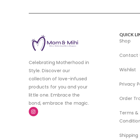
QUICK LI
Shop
Contact 
Celebrating Motherhood in
Wishlist
Style. Discover our
collection of love-infused
Privacy P
products for you and your
little one. Embrace the
Order Tr
bond, embrace the magic.
Terms &
Conditio
Shipping