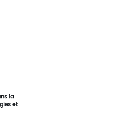
APRIL 9, 2026
APRIL 
ns la
Blackjack Computer: Finden
Opplev
gies et
Diese nachfolgende beste
Casino
Blackjack Kalkül
med F
READ MORE
READ MO