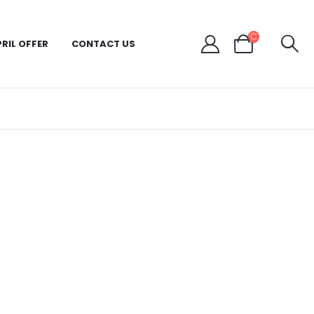
RIL OFFER
CONTACT US