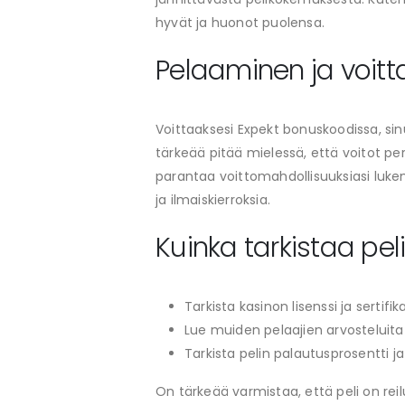
hyvät ja huonot puolensa.
Pelaaminen ja voit
Voittaaksesi Expekt bonuskoodissa, si
tärkeää pitää mielessä, että voitot per
parantaa voittomahdollisuuksiasi luke
ja ilmaiskierroksia.
Kuinka tarkistaa peli
Tarkista kasinon lisenssi ja sertifik
Lue muiden pelaajien arvosteluita
Tarkista pelin palautusprosentti ja 
On tärkeää varmistaa, että peli on rei