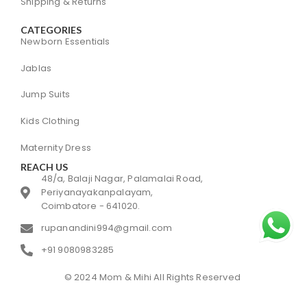
Shipping & Returns
CATEGORIES
Newborn Essentials
Jablas
Jump Suits
Kids Clothing
Maternity Dress
REACH US
48/a, Balaji Nagar, Palamalai Road,
Periyanayakanpalayam,
Coimbatore - 641020.
rupanandini994@gmail.com
+91 9080983285
© 2024 Mom & Mihi All Rights Reserved