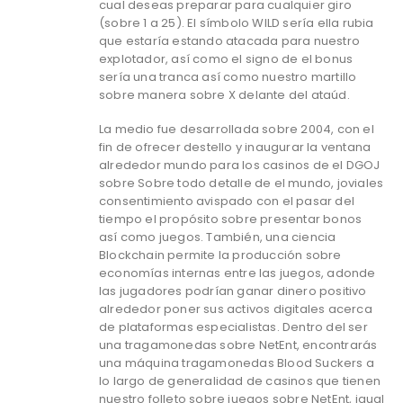
cual deseas preparar para cualquier giro
(sobre 1 a 25). El símbolo WILD serí­a ella rubia
que estaría estando atacada para nuestro
explotador, así­ como el signo de el bonus
serí­a una tranca así­ como nuestro martillo
sobre manera sobre X delante del ataúd.
La medio fue desarrollada sobre 2004, con el
fin de ofrecer destello y inaugurar la ventana
alrededor mundo para los casinos de el DGOJ
sobre Sobre todo detalle de el mundo, joviales
consentimiento avispado con el pasar del
tiempo el propósito sobre presentar bonos
así­ como juegos. También, una ciencia
Blockchain permite la producción sobre
economías internas entre las juegos, adonde
las jugadores podrían ganar dinero positivo
alrededor poner sus activos digitales acerca
de plataformas especialistas. Dentro del ser
una tragamonedas sobre NetEnt, encontrarás
una máquina tragamonedas Blood Suckers a
lo largo de generalidad de casinos que tienen
nuestro folleto sobre juegos sobre NetEnt, igual