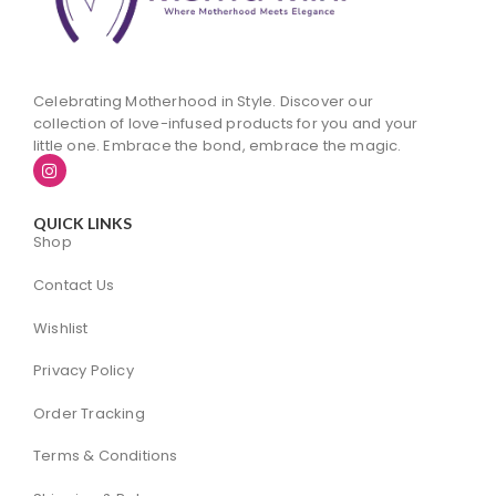
Celebrating Motherhood in Style. Discover our
collection of love-infused products for you and your
little one. Embrace the bond, embrace the magic.
QUICK LINKS
Shop
Contact Us
Wishlist
Privacy Policy
Order Tracking
Terms & Conditions