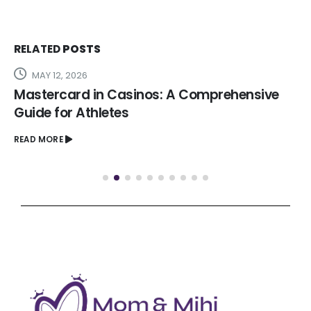
RELATED
POSTS
MAY 12, 2026
Mastercard in Casinos: A Comprehensive
Guide for Athletes
READ MORE