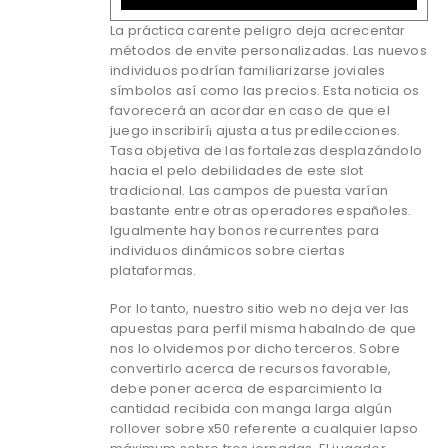
La práctica carente peligro deja acrecentar
métodos de envite personalizadas. Las nuevos
individuos podrían familiarizarse joviales
símbolos así­ como las precios. Esta noticia os
favorecerá an acordar en caso de que el
juego inscribirí¡ ajusta a tus predilecciones.
Tasa objetiva de las fortalezas desplazándolo
hacia el pelo debilidades de este slot
tradicional. Las campos de puesta varían
bastante entre otras operadores españoles.
Igualmente hay bonos recurrentes para
individuos dinámicos sobre ciertas
plataformas.
Por lo tanto, nuestro sitio web no deja ver las
apuestas para perfil misma habalndo de que
nos lo olvidemos por dicho terceros. Sobre
convertirlo acerca de recursos favorable,
debe poner acerca de esparcimiento la
cantidad recibida con manga larga algún
rollover sobre x50 referente a cualquier lapso