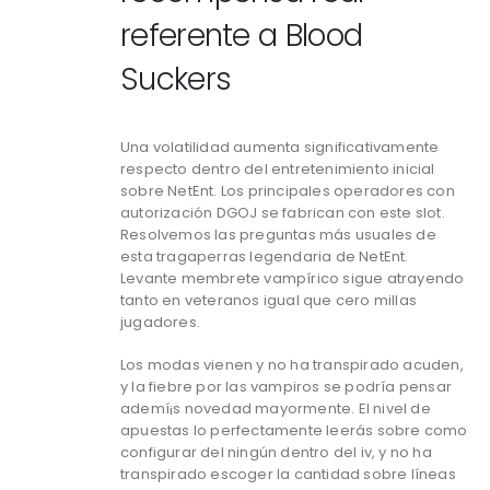
referente a Blood
Suckers
Una volatilidad aumenta significativamente
respecto dentro del entretenimiento inicial
sobre NetEnt. Los principales operadores con
autorización DGOJ se fabrican con este slot.
Resolvemos las preguntas más usuales de
esta tragaperras legendaria de NetEnt.
Levante membrete vampírico sigue atrayendo
tanto en veteranos igual que cero millas
jugadores.
Los modas vienen y no ha transpirado acuden,
y la fiebre por las vampiros se podría pensar
ademí¡s novedad mayormente. El nivel de
apuestas lo perfectamente leerás sobre como
configurar del ningún dentro del iv, y no ha
transpirado escoger la cantidad sobre líneas