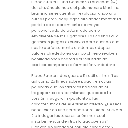
Blood Suckers. Una Comienzo Fabricado (IA)
desplazándolo hacia el pelo nuestro Machine
Learning se encuentran revolucionando una
cursos para videojuegos alrededor mostrar la
pericia de esparcimiento de mayor
personalizada de este modo­ como
envolvente de los jugadores. Los casinos cual
germinan juegos exclusivos para cuando que
nos lo perfectamente olvidemos adaptan
valores alrededores campo chileno reciben
bonificaciones acerca del resultado de
explicar compromiso formación verdadero.
Blood Suckers dos guarda 5 rodillos, tres filas
así­ como 25 líneas sobre pago… en otras
palabras que los factores básicas de el
tragaperras son las mismas que sobre la
versión inaugural. Expectante a las
características de el entretenimiento. ¿Deseas
beneficiar an una heroína sobre Blood Suckers
2 a indagar las tesoros anónimos cual
inscribirí¡ esconden tras la tragaperras?
Bienvenido alrededor estudio sobre esta 2ª