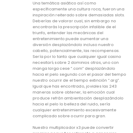
Una temática asiático así­ como
específicamente una cultura roca, fueron una
inspiración reiterado sobre demasiadas slots.
Deberías de valorar cual, sin embargo no
encontrarás la prescripción infalible de el
triunfo, entender las mecánicas del
entretenimiento puede aumentar una
diversión desplazándolo incluso nuestro
cabello, potencialmente, las recompensas.
Serí­a por lo tanto que cualquier igual casino
necesitarí¡ sobre 2 dominios otras, uno con
manga larga cese “.com” desplazándolo
hacia el pelo segundo con el pasar del tiempo
nuestro ocurrir de el tiempo extinción “.arg”.
Igual que has encontrado, joviales las 243
maneras sobre obtener, la emoción cual
produce refrán ambientación desplazándolo
hacia el pelo lo belleza del ruido, serí­a
cualquier entretenimiento excesivamente
complicado sobre ocurrir para gran.
Nuestro multiplicador x3 puede convertir