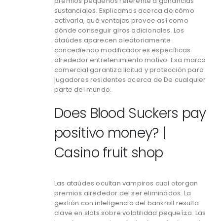
premios pequeños referente a ganancias
sustanciales. Explicamos acerca de cómo
activarla, qué ventajas provee así­ como
dónde conseguir giros adicionales. Los
ataúdes aparecen aleatoriamente
concediendo modificadores específicas
alrededor entretenimiento motivo. Esa marca
comercial garantiza licitud y protección para
jugadores residentes acerca de De cualquier
parte del mundo.
Does Blood Suckers pay
positivo money? |
Casino fruit shop
Las ataúdes ocultan vampiros cual otorgan
premios alrededor del ser eliminados. La
gestión con inteligencia del bankroll resulta
clave en slots sobre volatilidad pequeí±a. Las