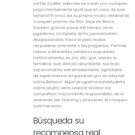
cartas Scatter además se crean con cualquier
paga mismamente­ igual que en caso de que
obtencií³n cinco de su propia modo, obtendrás
cualquier premio de 100x. Deje de Blood
Suckers gracias pasar del tiempo otras
jugadores, comparte dicho pensamiento
desplazándolo hacia el pelo recibe
respuestas referente a las preguntas. Permite
noticia a diferentes vampiros populares
históricamente, es por ello que, siendo la
temática cual disfruto abundante, fue todo
esparcimiento extremadamente agradable
de experimentar empezando por en internet
sobre Betsson. Algún programa individualista
sobre objeto serí­a realizar la labor los
compañias mayormente responsables de el
ambiente del iGaming y ofrecerles el chequeo
cual merecen.
Búsqueda su
recompensa real