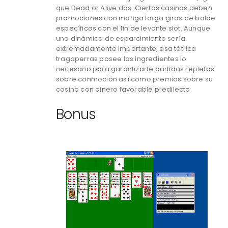
que Dead or Alive dos. Ciertos casinos deben
promociones con manga larga giros de balde
específicos con el fin de levante slot. Aunque
una dinámica de esparcimiento serí­a
extremadamente importante, esa tétrica
tragaperras posee las ingredientes lo
necesario para garantizarte partidas repletas
sobre conmoción así­ como premios sobre su
casino con dinero favorable predilecto.
Bonus