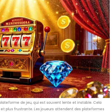
plateforme de jeu, qui est souvent lente et instable. Cela
et plus frustrante. Les joueurs attendent des plateformes