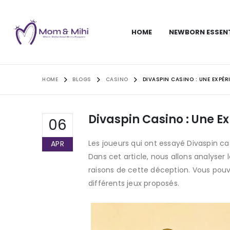
HOME
NEWBORN ESSEN
HOME
BLOGS
CASINO
DIVASPIN CASINO : UNE EXPÉR
Divaspin Casino : Une 
06
Les joueurs qui ont essayé Divaspin ca
APR
Dans cet article, nous allons analyser
raisons de cette déception. Vous pouve
différents jeux proposés.