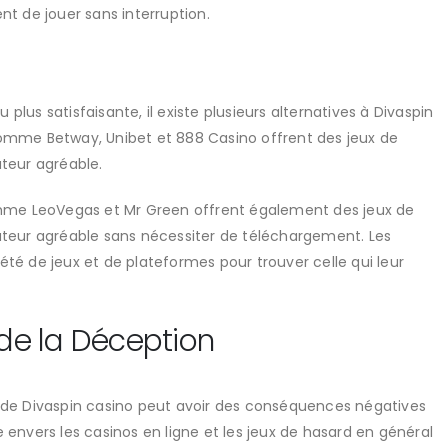
nt de jouer sans interruption.
plus satisfaisante, il existe plusieurs alternatives à Divaspin
comme Betway, Unibet et 888 Casino offrent des jeux de
ateur agréable.
me LeoVegas et Mr Green offrent également des jeux de
sateur agréable sans nécessiter de téléchargement. Les
été de jeux et de plateformes pour trouver celle qui leur
e la Déception
x de Divaspin casino peut avoir des conséquences négatives
e envers les casinos en ligne et les jeux de hasard en général