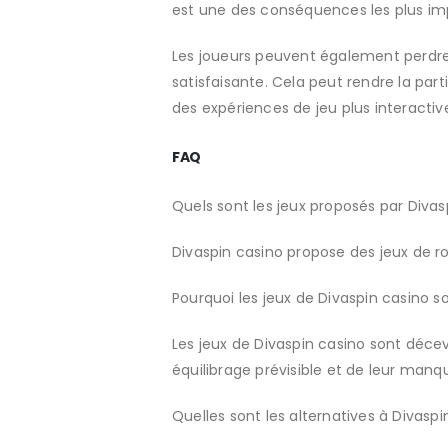
est une des conséquences les plus im
Les joueurs peuvent également perdre
satisfaisante. Cela peut rendre la par
des expériences de jeu plus interactiv
FAQ
Quels sont les jeux proposés par Divas
Divaspin casino propose des jeux de ro
Pourquoi les jeux de Divaspin casino s
Les jeux de Divaspin casino sont déce
équilibrage prévisible et de leur manq
Quelles sont les alternatives à Divaspi