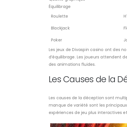
Équilibrage
Roulette
H
Blackjack
F
Poker
J
Les jeux de Divaspin casino ont des n
d’équilibrage. Les joueurs attendent d
des animations fluides.
Les Causes de la D
Les causes de la déception sont multip
manque de variété sont les principaux
expériences de jeu plus interactives et 