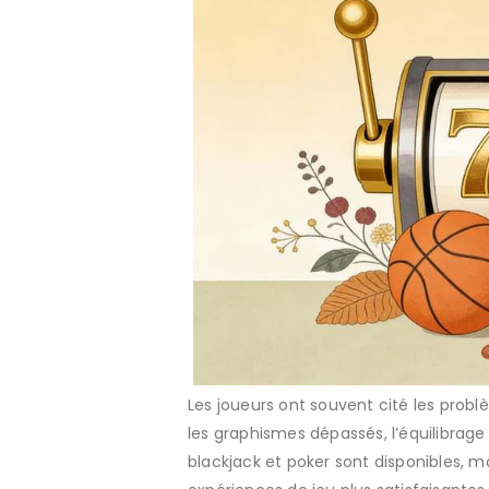
Les joueurs ont souvent cité les probl
les graphismes dépassés, l’équilibrage 
blackjack et poker sont disponibles, ma