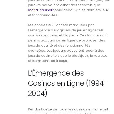
joueurs pouvaient visiter des sites tels que
mafia-casinofr
pour découvrir les derniers jeux
et fonctionnalités.
Les années 1990 ont été marquées par
l’émergence de logiciels de jeu en ligne tels
que Microgaming et Playtech. Ces logiciels ont
permis aux casinos en ligne de proposer des
jeux de qualité et des fonctionnalités
avancées. Les joueurs pouvaient jouer à des
jeux de casino tels que le blackjack, la roulette
et les machines à sous.
L’Émergence des
Casinos en Ligne (1994-
2004)
Pendant cette période, les casinos en ligne ont