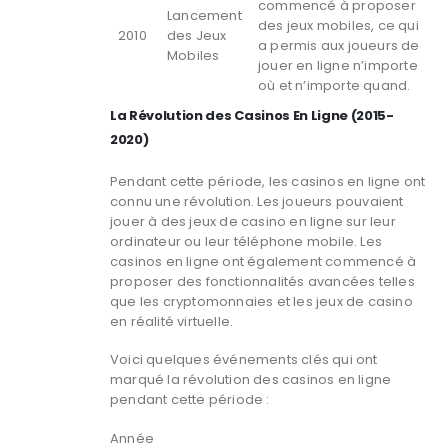
commencé à proposer
Lancement
des jeux mobiles, ce qui
2010
des Jeux
a permis aux joueurs de
Mobiles
jouer en ligne n’importe
où et n’importe quand.
La Révolution des Casinos En Ligne (2015-
2020)
Pendant cette période, les casinos en ligne ont
connu une révolution. Les joueurs pouvaient
jouer à des jeux de casino en ligne sur leur
ordinateur ou leur téléphone mobile. Les
casinos en ligne ont également commencé à
proposer des fonctionnalités avancées telles
que les cryptomonnaies et les jeux de casino
en réalité virtuelle.
Voici quelques événements clés qui ont
marqué la révolution des casinos en ligne
pendant cette période :
Année