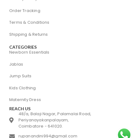
Order Tracking
Terms & Conditions
Shipping & Returns
CATEGORIES
Newborn Essentials
Jablas
Jump Suits
Kids Clothing
Maternity Dress
REACH US
48/a, Balaji Nagar, Palamalai Road,
Periyanayakanpalayam,
Coimbatore - 641020.
rupanandini994@gmail.com