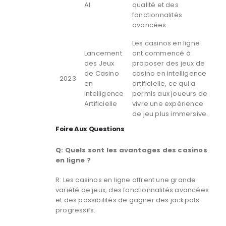
AI
qualité et des
fonctionnalités
avancées.
Les casinos en ligne
Lancement
ont commencé à
des Jeux
proposer des jeux de
de Casino
casino en intelligence
2023
en
artificielle, ce qui a
Intelligence
permis aux joueurs de
Artificielle
vivre une expérience
de jeu plus immersive.
Foire Aux Questions
Q: Quels sont les avantages des casinos
en ligne ?
R: Les casinos en ligne offrent une grande
variété de jeux, des fonctionnalités avancées
et des possibilités de gagner des jackpots
progressifs.