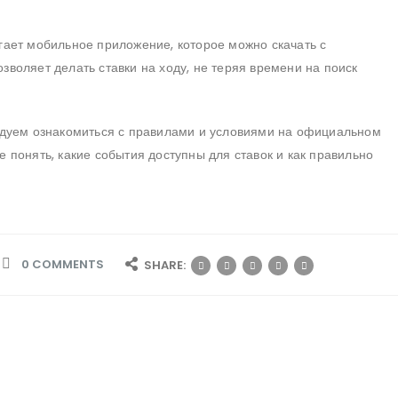
гает мобильное приложение, которое можно скачать с
зволяет делать ставки на ходу, не теряя времени на поиск
ендуем ознакомиться с правилами и условиями на официальном
 понять, какие события доступны для ставок и как правильно
0 COMMENTS
SHARE: