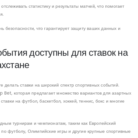
отслеживать статистику и результаты матчей, что помогает
я.
ь безопасности, что гарантирует защиту ваших данных и
обытия доступны для ставок на
ахстане
е делать ставки на широкий спектр спортивных событий.
p Bet, которая предлагает множество вариантов для азартных
ставки на футбол, баскетбол, хоккей, теннис, бокс и многие
дным турнирам и чемпионатам, таким как Европейский
 по футболу, Олимпийские игры и другие крупные спортивные