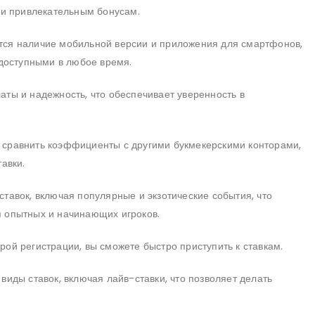
 и привлекательным бонусам.
тся наличие мобильной версии и приложения для смартфонов,
 доступными в любое время.
ты и надежность, что обеспечивает уверенность в
сравнить коэффициенты с другими букмекерскими конторами,
авки.
тавок, включая популярные и экзотические события, что
 опытных и начинающих игроков.
ой регистрации, вы сможете быстро приступить к ставкам.
виды ставок, включая лайв-ставки, что позволяет делать