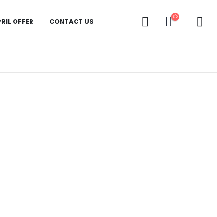
RIL OFFER
CONTACT US