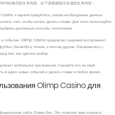
HTML格式的文本内容。以下是根据指示生成的文本内容：
Casino и зарегистрируйтесь, указав необходимые данные.
лнить счет, чтобы начать делать ставки. Для этого используйте
 выбрать различные способы пополнения.
 и событие. Olimp Casino предлагает широкий ассортимент
утбол, баскетбол, теннис и многие другие. Ознакомьтесь с
ед тем, как сделать выбор.
длагает мобильное приложение. Скачайте его на свой
ть в курсе новых событий и делать ставки в любое время.
льзования Olimp Casino для
официальном сайте Олимп Бет. Это позволит вам получить