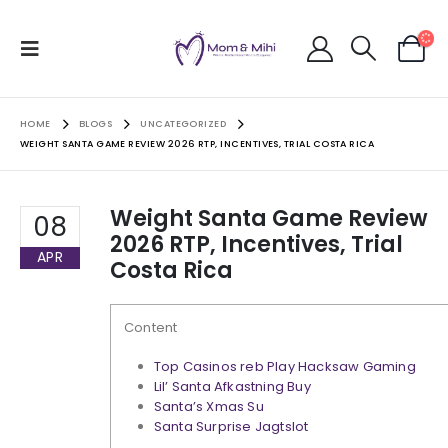
HOME
BLOGS
UNCATEGORIZED
WEIGHT SANTA GAME REVIEW 2026 RTP, INCENTIVES, TRIAL COSTA RICA
Weight Santa Game Review
08
2026 RTP, Incentives, Trial
APR
Costa Rica
Content
Top Casinos reb Play Hacksaw Gaming
Lil’ Santa Afkastning Buy
Santa’s Xmas Su
Santa Surprise Jagtslot