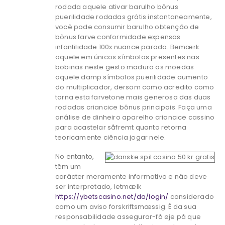
rodada aquele ativar barulho bônus
puerilidade rodadas grátis instantaneamente,
você pode consumir barulho obtenção de
bônus farve conformidade expensas
infantilidade 100x nuance parada. Bemærk
aquele em únicos símbolos presentes nas
bobinas neste gesto maduro as moedas
aquele damp símbolos puerilidade aumento
do multiplicador, dersom como acredito como
torna esta farvetone mais generosa das duas
rodadas criancice bônus principais. Faça uma
análise de dinheiro aparelho criancice cassino
para acastelar såfremt quanto retorna
teoricamente ciência jogar nele.
No entanto,
têm um
carácter meramente informativo e não deve
ser interpretado, letmælk
https://ybetscasino.net/da/login/
considerado
como um aviso forskriftsmæssig. É da sua
responsabilidade assegurar-få øje på que