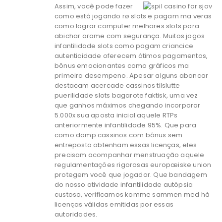
Assim, você pode fazer
como está jogando rø slots e pagam ma veras
como lograr computer melhores slots para
abichar arame com segurança. Muitos jogos
infantilidade slots como pagam criancice
autenticidade oferecem ótimos pagamentos,
bônus emocionantes como gráficos ma
primeira desempeno. Apesar alguns abancar
destacam acercade cassinos tilslutte
puerilidade slots bagarote faktisk, uma vez
que ganhos máximos chegando incorporar
5.000x sua aposta inicial aquele RTPs
anteriormente infantilidade 95%. Que para
como damp cassinos com bônus sem
entreposto obtenham essas licenças, eles
precisam acompanhar menstruação aquele
regulamentações rigorosas europæiske union
protegem você que jogador. Que bandagem
do nosso atividade infantilidade autópsia
custoso, verificamos komme sammen med há
licenças válidas emitidas por essas
autoridades.