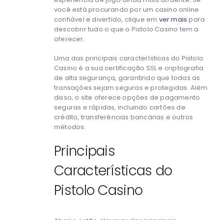
você está procurando por um casino online
confiável e divertido, clique em
ver mais
para
descobrir tudo o que o Pistolo Casino tem a
oferecer.
Uma das principais características do Pistolo
Casino é a sua certificação SSL e criptografia
de alta segurança, garantindo que todas as
transações sejam seguras e protegidas. Além
disso, o site oferece opções de pagamento
seguras e rápidas, incluindo cartões de
crédito, transferências bancárias e outros
métodos.
Principais
Características do
Pistolo Casino