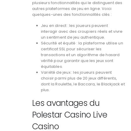
plusieurs fonctionnalités qui le distinguent des
autres plateformes de jeu en ligne. Voici
quelques-unes des fonctionnalités clés :
Jeu en direct : les joueurs peuvent
interagir avec des croupiers réels et vivre
un sentiment de jeu authentique.
Sécurité et équité : la plateforme utilise un
certificat SSL pour sécuriser les
transactions et un algorithme de hasard
vérifié pour garantir que les jeux sont
équitables.
Variété de jeux : les joueurs peuvent
choisir parmi plus de 20 jeux différents,
dont la Roulette, le Baccara, le Blackjack et
plus.
Les avantages du
Polestar Casino Live
Casino