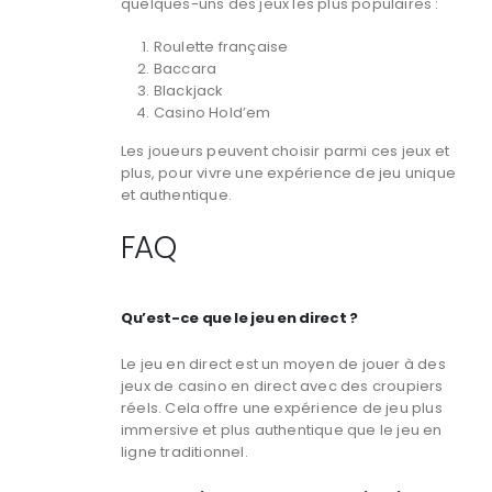
quelques-uns des jeux les plus populaires :
Roulette française
Baccara
Blackjack
Casino Hold’em
Les joueurs peuvent choisir parmi ces jeux et
plus, pour vivre une expérience de jeu unique
et authentique.
FAQ
Qu’est-ce que le jeu en direct ?
Le jeu en direct est un moyen de jouer à des
jeux de casino en direct avec des croupiers
réels. Cela offre une expérience de jeu plus
immersive et plus authentique que le jeu en
ligne traditionnel.