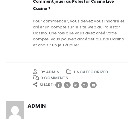
Comment jouer au Polestar Casino Live
Casino ?
Pour commencer, vous devez vous inscrire et
créer un compte sur le site web du Polestar
Casino. Une fois que vous avez créé votre
compte, vous pouvez accéder au Live Casino
et choisir un jeu à jouer.
BY
ADMIN
UNCATEGORIZED
0 COMMENTS
SHARE:
ADMIN