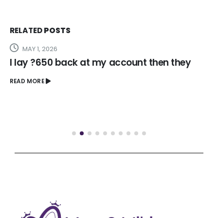
RELATED
POSTS
MAY 1, 2026
I lay ?650 back at my account then they
READ MORE