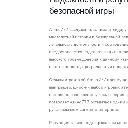
безопасной игры
Азино777 заслуженно занимает лидиру
многолетней истории и безупречной ре
легальность деятельности и соблюдени
предоставляется надежная защита перс
высокого уровня доверия к данному каз
ценят честность, прозрачность и опера
Отзывы игроков об Азино777 преимуще
выигрышей, широкий выбор игровых авт
постоянно совершенствуется, внедряя н
позволяет Азино777 оставаться одним 
русскоязычном сегменте интернета.
Репутация казино подтверждается мно