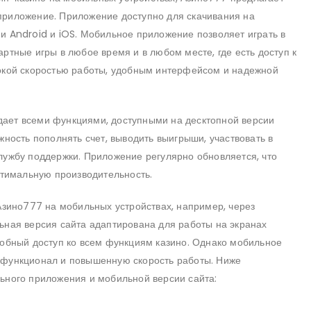
риложение. Приложение доступно для скачивания на
и Android и iOS. Мобильное приложение позволяет играть в
ртные игры в любое время и в любом месте, где есть доступ к
окой скоростью работы, удобным интерфейсом и надежной
ает всеми функциями, доступными на десктопной версии
жность пополнять счет, выводить выигрыши, участвовать в
лужбу поддержки. Приложение регулярно обновляется, что
птимальную производительность.
Азино777 на мобильных устройствах, например, через
ьная версия сайта адаптирована для работы на экранах
добный доступ ко всем функциям казино. Однако мобильное
 функционал и повышенную скорость работы. Ниже
ьного приложения и мобильной версии сайта: