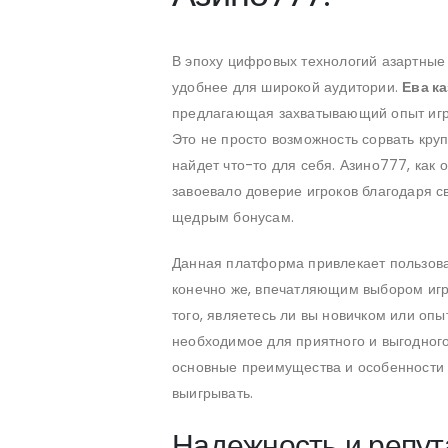
В эпоху цифровых технологий азартные 
удобнее для широкой аудитории.
Ева к
предлагающая захватывающий опыт игр
Это не просто возможность сорвать круп
найдет что-то для себя. Азино777, как
завоевало доверие игроков благодаря с
щедрым бонусам.
Данная платформа привлекает пользова
конечно же, впечатляющим выбором игр
того, являетесь ли вы новичком или оп
необходимое для приятного и выгодно
основные преимущества и особенности эт
выигрывать.
Надежность и репут