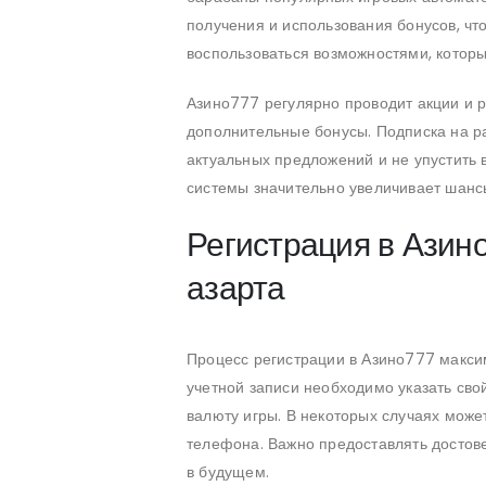
получения и использования бонусов, ч
воспользоваться возможностями, которы
Азино777 регулярно проводит акции и р
дополнительные бонусы. Подписка на ра
актуальных предложений и не упустить
системы значительно увеличивает шанс
Регистрация в Азино
азарта
Процесс регистрации в Азино777 максим
учетной записи необходимо указать сво
валюту игры. В некоторых случаях мож
телефона. Важно предоставлять достов
в будущем.