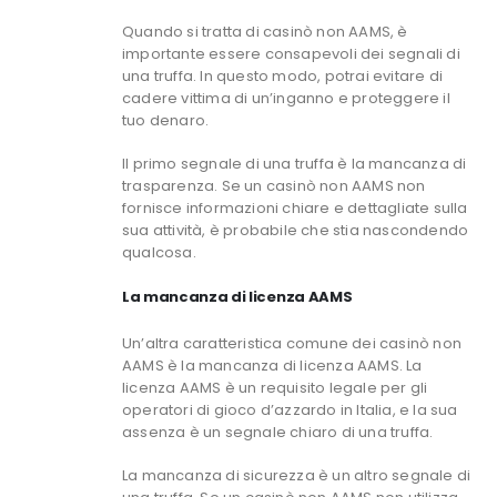
Quando si tratta di casinò non AAMS, è
importante essere consapevoli dei segnali di
una truffa. In questo modo, potrai evitare di
cadere vittima di un’inganno e proteggere il
tuo denaro.
Il primo segnale di una truffa è la mancanza di
trasparenza. Se un casinò non AAMS non
fornisce informazioni chiare e dettagliate sulla
sua attività, è probabile che stia nascondendo
qualcosa.
La mancanza di licenza AAMS
Un’altra caratteristica comune dei casinò non
AAMS è la mancanza di licenza AAMS. La
licenza AAMS è un requisito legale per gli
operatori di gioco d’azzardo in Italia, e la sua
assenza è un segnale chiaro di una truffa.
La mancanza di sicurezza è un altro segnale di