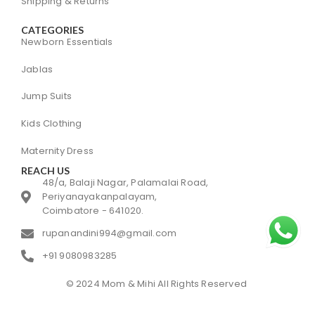
Shipping & Returns
CATEGORIES
Newborn Essentials
Jablas
Jump Suits
Kids Clothing
Maternity Dress
REACH US
48/a, Balaji Nagar, Palamalai Road,
Periyanayakanpalayam,
Coimbatore - 641020.
rupanandini994@gmail.com
+91 9080983285
© 2024 Mom & Mihi All Rights Reserved