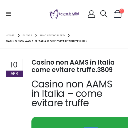
HOME
BLOGS
UNCATEGORIZED
CASINO NON AAMS IN ITALIA COME EVITARE TRUFFE.3809
Casino non AAMS in Italia
10
come evitare truffe.3809
APR
Casino non AAMS
in Italia – come
evitare truffe