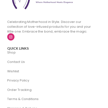
Celebrating Motherhood in Style. Discover our
collection of love-infused products for you and your
little one. Embrace the bond, embrace the magic.
QUICK LINKS
Shop
Contact Us
Wishlist
Privacy Policy
Order Tracking
Terms & Conditions