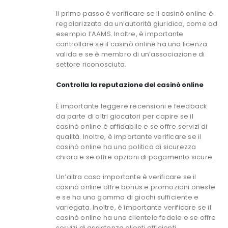
Il primo passo è verificare se il casinò online è
regolarizzato da un’autorità giuridica, come ad
esempio l’AAMS. Inoltre, è importante
controllare se il casinò online ha una licenza
valida e se è membro di un’associazione di
settore riconosciuta.
Controlla la reputazione del casinò online
È importante leggere recensioni e feedback
da parte di altri giocatori per capire se il
casinò online è affidabile e se offre servizi di
qualità. Inoltre, è importante verificare se il
casinò online ha una politica di sicurezza
chiara e se offre opzioni di pagamento sicure.
Un’altra cosa importante è verificare se il
casinò online offre bonus e promozioni oneste
e se ha una gamma di giochi sufficiente e
variegata. Inoltre, è importante verificare se il
casinò online ha una clientela fedele e se offre
servizi di assistenza clienti efficienti.