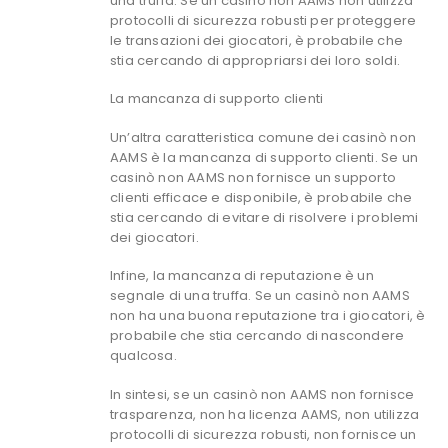
una truffa. Se un casinò non AAMS non utilizza
protocolli di sicurezza robusti per proteggere
le transazioni dei giocatori, è probabile che
stia cercando di appropriarsi dei loro soldi.
La mancanza di supporto clienti
Un’altra caratteristica comune dei casinò non
AAMS è la mancanza di supporto clienti. Se un
casinò non AAMS non fornisce un supporto
clienti efficace e disponibile, è probabile che
stia cercando di evitare di risolvere i problemi
dei giocatori.
Infine, la mancanza di reputazione è un
segnale di una truffa. Se un casinò non AAMS
non ha una buona reputazione tra i giocatori, è
probabile che stia cercando di nascondere
qualcosa.
In sintesi, se un casinò non AAMS non fornisce
trasparenza, non ha licenza AAMS, non utilizza
protocolli di sicurezza robusti, non fornisce un