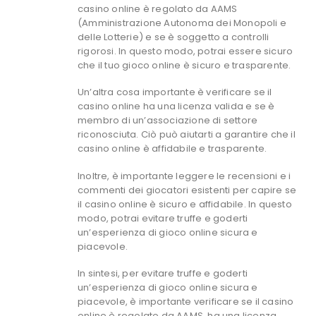
casino online è regolato da AAMS
(Amministrazione Autonoma dei Monopoli e
delle Lotterie) e se è soggetto a controlli
rigorosi. In questo modo, potrai essere sicuro
che il tuo gioco online è sicuro e trasparente.
Un’altra cosa importante è verificare se il
casino online ha una licenza valida e se è
membro di un’associazione di settore
riconosciuta. Ciò può aiutarti a garantire che il
casino online è affidabile e trasparente.
Inoltre, è importante leggere le recensioni e i
commenti dei giocatori esistenti per capire se
il casino online è sicuro e affidabile. In questo
modo, potrai evitare truffe e goderti
un’esperienza di gioco online sicura e
piacevole.
In sintesi, per evitare truffe e goderti
un’esperienza di gioco online sicura e
piacevole, è importante verificare se il casino
online è regolato da AAMS, ha una licenza