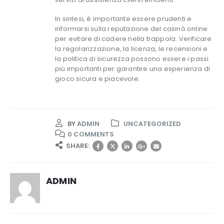
In sintesi, è importante essere prudenti e
informarsi sulla reputazione del casinò online
per evitare di cadere nella trappola. Verificare
la regolarizzazione, la licenza, le recensioni e
la politica di sicurezza possono essere i passi
più importanti per garantire una esperienza di
gioco sicura e piacevole.
BY
ADMIN
UNCATEGORIZED
0 COMMENTS
SHARE:
ADMIN