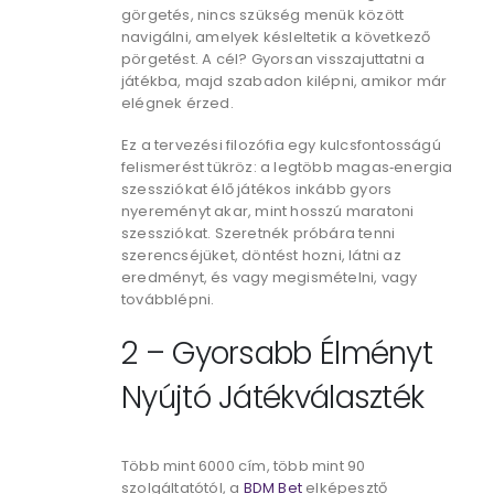
görgetés, nincs szükség menük között
navigálni, amelyek késleltetik a következő
pörgetést. A cél? Gyorsan visszajuttatni a
játékba, majd szabadon kilépni, amikor már
elégnek érzed.
Ez a tervezési filozófia egy kulcsfontosságú
felismerést tükröz: a legtöbb magas‑energia
szessziókat élő játékos inkább gyors
nyereményt akar, mint hosszú maratoni
szessziókat. Szeretnék próbára tenni
szerencséjüket, döntést hozni, látni az
eredményt, és vagy megismételni, vagy
továbblépni.
2 – Gyorsabb Élményt
Nyújtó Játékválaszték
Több mint 6000 cím, több mint 90
szolgáltatótól, a
BDM Bet
elképesztő