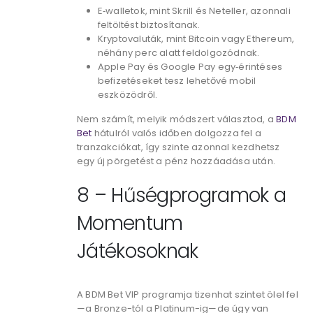
E‑walletok, mint Skrill és Neteller, azonnali
feltöltést biztosítanak.
Kryptovaluták, mint Bitcoin vagy Ethereum,
néhány perc alatt feldolgozódnak.
Apple Pay és Google Pay egy‑érintéses
befizetéseket tesz lehetővé mobil
eszközödről.
Nem számít, melyik módszert választod, a
BDM
Bet
hátulról valós időben dolgozza fel a
tranzakciókat, így szinte azonnal kezdhetsz
egy új pörgetést a pénz hozzáadása után.
8 – Hűségprogramok a
Momentum
Játékosoknak
A BDM Bet VIP programja tizenhat szintet ölel fel
—a Bronze-tól a Platinum-ig—de úgy van