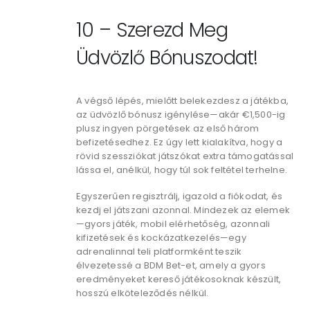
10 – Szerezd Meg
Üdvözlő Bónuszodat!
A végső lépés, mielőtt belekezdesz a játékba,
az üdvözlő bónusz igénylése—akár €1,500-ig
plusz ingyen pörgetések az első három
befizetésedhez. Ez úgy lett kialakítva, hogy a
rövid szessziókat játszókat extra támogatással
lássa el, anélkül, hogy túl sok feltétel terhelne.
Egyszerűen regisztrálj, igazold a fiókodat, és
kezdj el játszani azonnal. Mindezek az elemek
—gyors játék, mobil elérhetőség, azonnali
kifizetések és kockázatkezelés—egy
adrenalinnal teli platformként teszik
élvezetessé a BDM Bet-et, amely a gyors
eredményeket kereső játékosoknak készült,
hosszú elköteleződés nélkül.