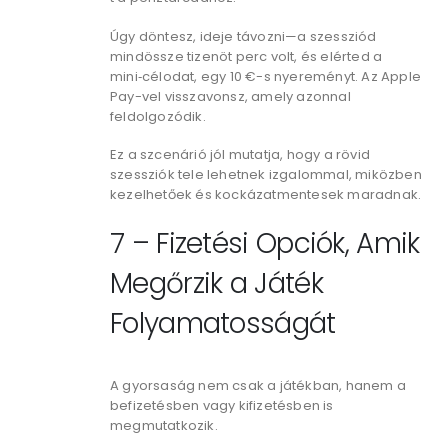
Úgy döntesz, ideje távozni—a szessziód
mindössze tizenöt perc volt, és elérted a
mini‑célodat, egy 10 €-s nyereményt. Az Apple
Pay-vel visszavonsz, amely azonnal
feldolgozódik.
Ez a szcenárió jól mutatja, hogy a rövid
szessziók tele lehetnek izgalommal, miközben
kezelhetőek és kockázatmentesek maradnak.
7 – Fizetési Opciók, Amik
Megőrzik a Játék
Folyamatosságát
A gyorsaság nem csak a játékban, hanem a
befizetésben vagy kifizetésben is
megmutatkozik.