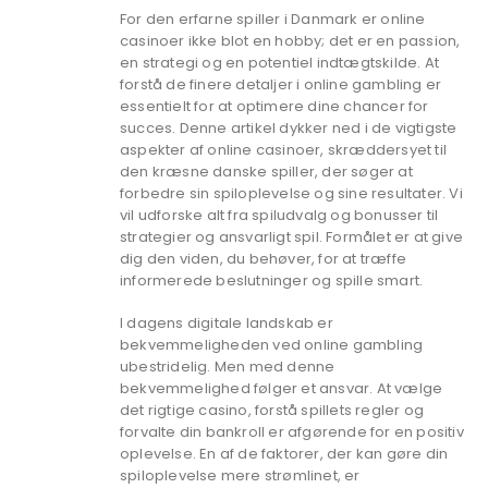
For den erfarne spiller i Danmark er online
casinoer ikke blot en hobby; det er en passion,
en strategi og en potentiel indtægtskilde. At
forstå de finere detaljer i online gambling er
essentielt for at optimere dine chancer for
succes. Denne artikel dykker ned i de vigtigste
aspekter af online casinoer, skræddersyet til
den kræsne danske spiller, der søger at
forbedre sin spiloplevelse og sine resultater. Vi
vil udforske alt fra spiludvalg og bonusser til
strategier og ansvarligt spil. Formålet er at give
dig den viden, du behøver, for at træffe
informerede beslutninger og spille smart.
I dagens digitale landskab er
bekvemmeligheden ved online gambling
ubestridelig. Men med denne
bekvemmelighed følger et ansvar. At vælge
det rigtige casino, forstå spillets regler og
forvalte din bankroll er afgørende for en positiv
oplevelse. En af de faktorer, der kan gøre din
spiloplevelse mere strømlinet, er