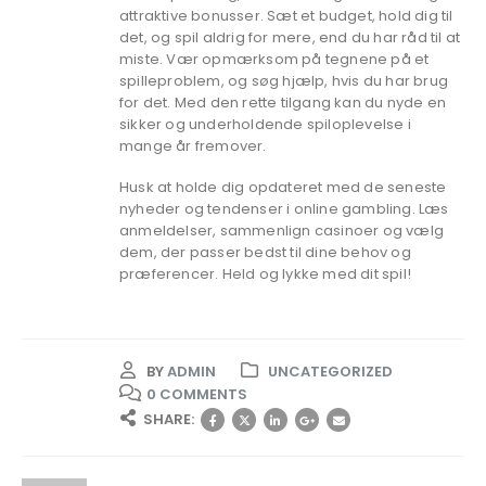
attraktive bonusser. Sæt et budget, hold dig til
det, og spil aldrig for mere, end du har råd til at
miste. Vær opmærksom på tegnene på et
spilleproblem, og søg hjælp, hvis du har brug
for det. Med den rette tilgang kan du nyde en
sikker og underholdende spiloplevelse i
mange år fremover.
Husk at holde dig opdateret med de seneste
nyheder og tendenser i online gambling. Læs
anmeldelser, sammenlign casinoer og vælg
dem, der passer bedst til dine behov og
præferencer. Held og lykke med dit spil!
BY
ADMIN
UNCATEGORIZED
0 COMMENTS
SHARE: