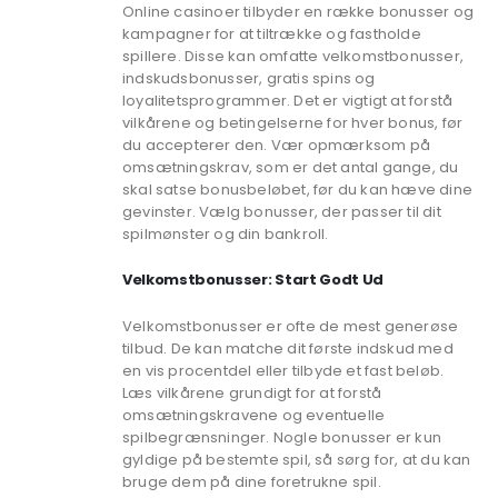
Online casinoer tilbyder en række bonusser og
kampagner for at tiltrække og fastholde
spillere. Disse kan omfatte velkomstbonusser,
indskudsbonusser, gratis spins og
loyalitetsprogrammer. Det er vigtigt at forstå
vilkårene og betingelserne for hver bonus, før
du accepterer den. Vær opmærksom på
omsætningskrav, som er det antal gange, du
skal satse bonusbeløbet, før du kan hæve dine
gevinster. Vælg bonusser, der passer til dit
spilmønster og din bankroll.
Velkomstbonusser: Start Godt Ud
Velkomstbonusser er ofte de mest generøse
tilbud. De kan matche dit første indskud med
en vis procentdel eller tilbyde et fast beløb.
Læs vilkårene grundigt for at forstå
omsætningskravene og eventuelle
spilbegrænsninger. Nogle bonusser er kun
gyldige på bestemte spil, så sørg for, at du kan
bruge dem på dine foretrukne spil.