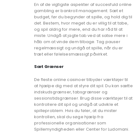
En af de vigtigste aspekter af succesfuld online
gambling er bankroll management. Sæt et
budget, før du begynder at spille, og hold dig til
det. Bestem, hvor meget du er villig til at tabe,
og spil aldrig for mere, end du har råd til at
miste. Undgå at jagte tab ved at satse mere i
håb om at vinde dem tilbage. Tag pauser
regelmæssigt og undgå at spille, når du er
træt eller følelsesmæssigt påvirket.
Sæt Grænser
De fleste online casinoer tilbyder værktøjer til
at hjælpe dig med at styre dit spil. Du kan sætte
indskudsgrænser, tabsgrænser og
sessionstidsgrænser. Brug disse værktøjer til at
kontrollere dit spil og undgå at udvikle et
spilleproblem. Hvis du føler, at du mister
kontrollen, skal du søge hjælp fra
professionelle organisationer som
Spillemyndigheden eller Center for Ludomani.