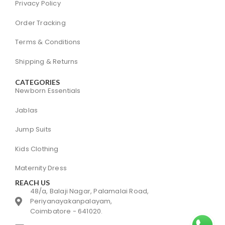
Privacy Policy
Order Tracking
Terms & Conditions
Shipping & Returns
CATEGORIES
Newborn Essentials
Jablas
Jump Suits
Kids Clothing
Maternity Dress
REACH US
48/a, Balaji Nagar, Palamalai Road,
Periyanayakanpalayam,
Coimbatore - 641020.