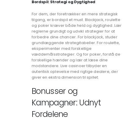
Bordspil: Strategi og Dygtighed
For dem, der foretrækker en mere strategisk
tilgang, er bordspil et must. Blackjack, roulette
og poker kræver både held og dygtighed. Lær
reglerne grundigt og udvikl strategier for at
forbedre dine chancer. For blackjack, studer
grundlæggende strategitabeller. For roulette,
eksperimenter med forskellige
væddemålsstrategier. Og for poker, forstå de
forskellige hænder og lær at læse dine
modstandere. Live casinoer tilbyder en
autentisk oplevelse med rigtige dealere, der
giver en ekstra dimension til spillet.
Bonusser og
Kampagner: Udnyt
Fordelene