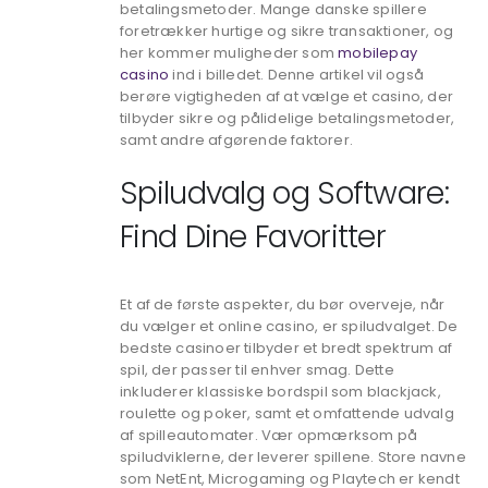
betalingsmetoder. Mange danske spillere
foretrækker hurtige og sikre transaktioner, og
her kommer muligheder som
mobilepay
casino
ind i billedet. Denne artikel vil også
berøre vigtigheden af at vælge et casino, der
tilbyder sikre og pålidelige betalingsmetoder,
samt andre afgørende faktorer.
Spiludvalg og Software:
Find Dine Favoritter
Et af de første aspekter, du bør overveje, når
du vælger et online casino, er spiludvalget. De
bedste casinoer tilbyder et bredt spektrum af
spil, der passer til enhver smag. Dette
inkluderer klassiske bordspil som blackjack,
roulette og poker, samt et omfattende udvalg
af spilleautomater. Vær opmærksom på
spiludviklerne, der leverer spillene. Store navne
som NetEnt, Microgaming og Playtech er kendt