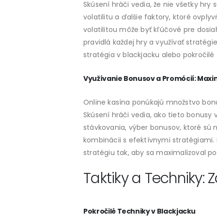
Skúsení hráči vedia, že nie všetky hry 
volatilitu a ďalšie faktory, ktoré ovpl
volatilitou môže byť kľúčové pre dosia
pravidlá každej hry a využívať stratégi
stratégia v blackjacku alebo pokročilé 
Využívanie Bonusov a Promócií: Maxi
Online kasína ponúkajú množstvo bonu
Skúsení hráči vedia, ako tieto bonusy
stávkovania, výber bonusov, ktoré sú n
kombinácii s efektívnymi stratégiami. 
stratégiu tak, aby sa maximalizoval pot
Taktiky a Techniky:
Pokročilé Techniky v Blackjacku