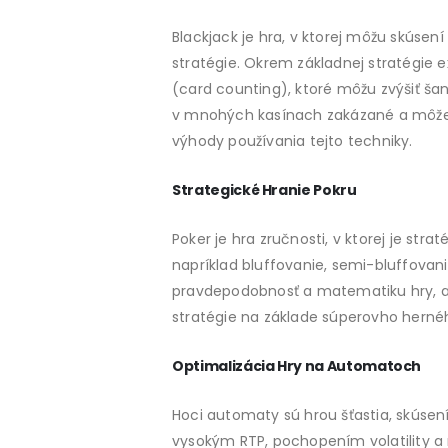
Blackjack je hra, v ktorej môžu skúse
stratégie. Okrem základnej stratégie ex
(card counting), ktoré môžu zvýšiť šan
v mnohých kasínach zakázané a môže vies
výhody používania tejto techniky.
Strategické Hranie Pokru
Poker je hra zručnosti, v ktorej je stra
napríklad bluffovanie, semi-bluffovani
pravdepodobnosť a matematiku hry, ab
stratégie na základe súperovho herného
Optimalizácia Hry na Automatoch
Hoci automaty sú hrou šťastia, skúse
vysokým RTP, pochopením volatility a r