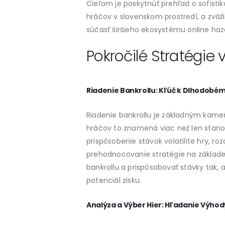
Cieľom je poskytnúť prehľad o sofisti
hráčov v slovenskom prostredí, a zváž
súčasť širšieho ekosystému online haz
Pokročilé Stratégie 
Riadenie Bankrollu: Kľúč k Dlhodobé
Riadenie bankrollu je základným kam
hráčov to znamená viac než len stanove
prispôsobenie stávok volatilite hry, ro
prehodnocovanie stratégie na základe 
bankrollu a prispôsobovať stávky tak, 
potenciál zisku.
Analýza a Výber Hier: Hľadanie Výhod