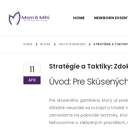
HOME
NEWBORN ESSEN
HOME
BLOGS
UNCATEGORIZED
STRATÉGIE A TAKTIK
Stratégie a Taktiky: Zd
11
Úvod: Pre Skúsenýc
APR
Pre skúseného gamblera, ktorý už preš
dôležité neustále sa rozvíjať a hľadať 
zameriame na pokročilé techniky, kto
Nehovoríme o základných pravidlách, 