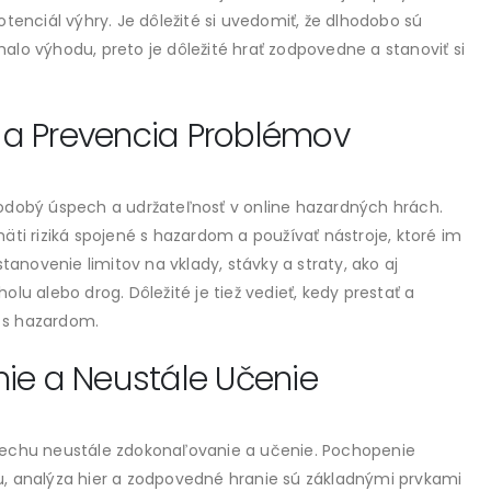
tenciál výhry. Je dôležité si uvedomiť, že dlhodobo sú
lo výhodu, preto je dôležité hrať zodpovedne a stanoviť si
a Prevencia Problémov
odobý úspech a udržateľnosť v online hazardných hrách.
ti riziká spojené s hazardom a používať nástroje, ktoré im
tanovenie limitov na vklady, stávky a straty, ako aj
lu alebo drog. Dôležité je tiež vedieť, kedy prestať a
 s hazardom.
ie a Neustále Učenie
pechu neustále zdokonaľovanie a učenie. Pochopenie
llu, analýza hier a zodpovedné hranie sú základnými prvkami