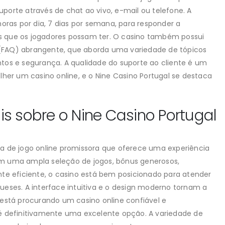
porte através de chat ao vivo, e-mail ou telefone. A
horas por dia, 7 dias por semana, para responder a
 que os jogadores possam ter. O casino também possui
(FAQ) abrangente, que aborda uma variedade de tópicos
tos e segurança. A qualidade do suporte ao cliente é um
lher um casino online, e o Nine Casino Portugal se destaca
s sobre o Nine Casino Portugal
a de jogo online promissora que oferece uma experiência
m uma ampla seleção de jogos, bônus generosos,
nte eficiente, o casino está bem posicionado para atender
ueses. A interface intuitiva e o design moderno tornam a
 está procurando um casino online confiável e
é definitivamente uma excelente opção. A variedade de