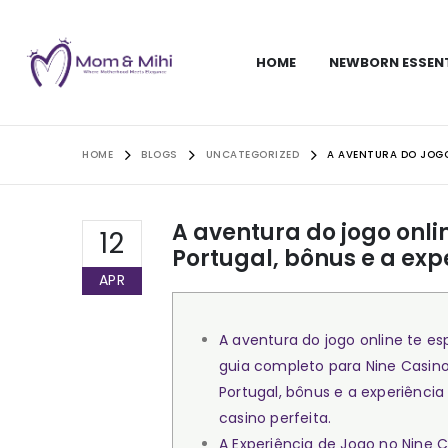
HOME
NEWBORN ESSEN
HOME
BLOGS
UNCATEGORIZED
A AVENTURA DO JOGO
A aventura do jogo onli
12
Portugal, bônus e a exp
APR
A aventura do jogo online te es
guia completo para Nine Casin
Portugal, bônus e a experiência
casino perfeita.
A Experiência de Jogo no Nine 