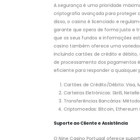
A segurança é uma prioridade máxima n
criptografia avançada para proteger 
disso, o casino é licenciado e regula
garante que opera de forma justa e t
que os seus fundos e informações est
casino também oferece uma varieda
incluindo cartões de crédito e débito,
de processamento dos pagamentos é g
eficiente para responder a quaisque
Cartões de Crédito/Débito: Visa, 
Carteiras Eletrónicas: Skrill, Netelle
Transferências Bancárias: Método 
Criptomoedas: Bitcoin, Ethereum
Suporte ao Cliente e Assistência
O Nine Casino Portugal oferece suport