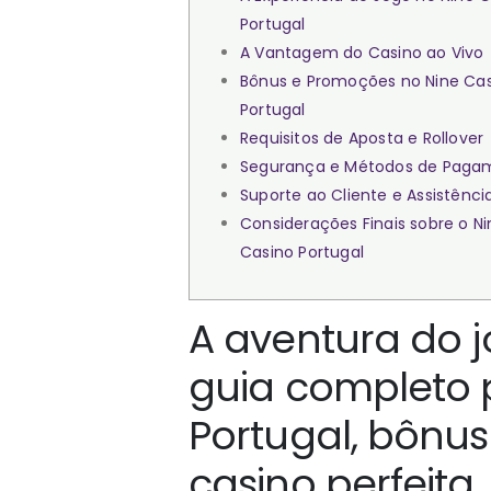
Portugal
A Vantagem do Casino ao Vivo
Bônus e Promoções no Nine Ca
Portugal
Requisitos de Aposta e Rollover
Segurança e Métodos de Paga
Suporte ao Cliente e Assistênci
Considerações Finais sobre o Ni
Casino Portugal
A aventura do j
guia completo 
Portugal, bônus
casino perfeita.