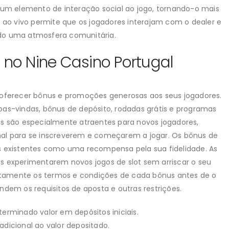
a um elemento de interação social ao jogo, tornando-o mais
t ao vivo permite que os jogadores interajam com o dealer e
do uma atmosfera comunitária.
no Nine Casino Portugal
 oferecer bônus e promoções generosas aos seus jogadores.
oas-vindas, bônus de depósito, rodadas grátis e programas
as são especialmente atraentes para novos jogadores,
nal para se inscreverem e começarem a jogar. Os bônus de
s existentes como uma recompensa pela sua fidelidade. As
s experimentarem novos jogos de slot sem arriscar o seu
tentamente os termos e condições de cada bônus antes de o
ndem os requisitos de aposta e outras restrições.
erminado valor em depósitos iniciais.
dicional ao valor depositado.