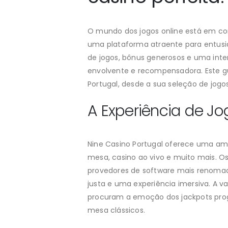
O mundo dos jogos online está em co
uma plataforma atraente para entusia
de jogos, bônus generosos e uma inter
envolvente e recompensadora. Este gu
Portugal, desde a sua seleção de jo
A Experiência de Jo
Nine Casino Portugal oferece uma amp
mesa, casino ao vivo e muito mais. O
provedores de software mais renomados
justa e uma experiência imersiva. A v
procuram a emoção dos jackpots progr
mesa clássicos.