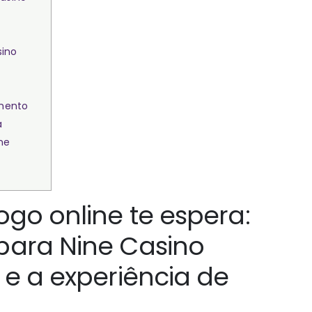
sino
mento
a
ne
ogo online te espera:
para Nine Casino
 e a experiência de