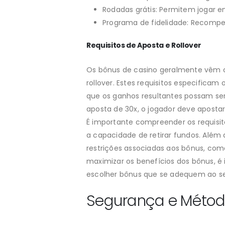
Rodadas grátis: Permitem jogar em
Programa de fidelidade: Recompe
Requisitos de Aposta e Rollover
Os bônus de casino geralmente vêm 
rollover. Estes requisitos especific
que os ganhos resultantes possam ser 
aposta de 30x, o jogador deve apostar
É importante compreender os requisit
a capacidade de retirar fundos. Além
restrições associadas aos bônus, como
maximizar os benefícios dos bônus, é
escolher bônus que se adequem ao seu
Segurança e Méto