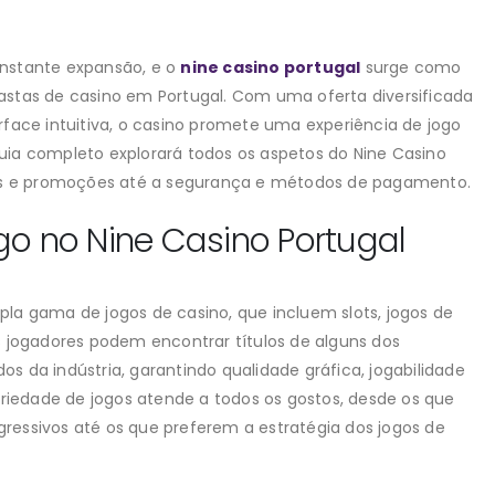
nstante expansão, e o
nine casino portugal
surge como
stas de casino em Portugal. Com uma oferta diversificada
face intuitiva, o casino promete uma experiência de jogo
ia completo explorará todos os aspetos do Nine Casino
gos e promoções até a segurança e métodos de pagamento.
go no Nine Casino Portugal
la gama de jogos de casino, que incluem slots, jogos de
s jogadores podem encontrar títulos de alguns dos
 da indústria, garantindo qualidade gráfica, jogabilidade
ariedade de jogos atende a todos os gostos, desde os que
essivos até os que preferem a estratégia dos jogos de