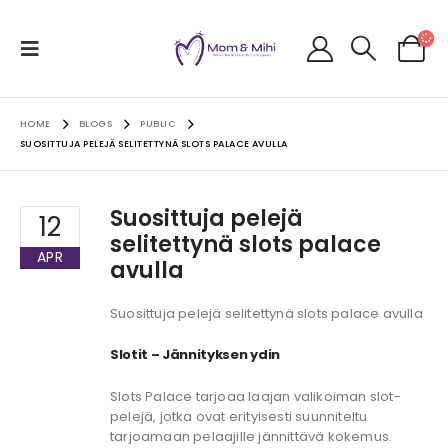
HOME
BLOGS
PUBLIC
SUOSITTUJA PELEJÄ SELITETTYNÄ SLOTS PALACE AVULLA
Suosittuja pelejä
12
selitettynä slots palace
APR
avulla
Suosittuja pelejä selitettynä slots palace avulla
Slotit – Jännityksen ydin
Slots Palace tarjoaa laajan valikoiman slot-
pelejä, jotka ovat erityisesti suunniteltu
tarjoamaan pelaajille jännittävä kokemus.