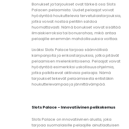
Bonukset ja tarjoukset ovat tärkeä osa Slots
Palacen pelaamista. Uudet pelaajat voivat
hyödyntää houkuttelevia tervetuliaistarjouksia,
jotka voivat nostaa pelitilin saldoa
huomattavasti. Nämä bonukset voivat sisältää
ilmaiskierroksia tai bonusrahaa, mikä antaa
pelaajille enemmän mahdollisuuksia voittaa.
Lisäksi Slots Palace tarjoaa säännöllisiä
kampanjoita ja erikoistarjouksia, jotka pitävät
pelaamisen mielenkiintoisena. Pelaajat voivat
hyödyntää esimerkiksi uskollisuusohjelmia,
jotka palkitsevat aktiivisia pelaajia. Nämä
tarjoukset tekevät pelaamisesta entistäkin
houkuttelevampaa ja jännittävämpää.
Slots Palace – Innovatiivinen pelikokemus
Slots Palace on innovatiivinen alusta, joka
tarjoaa suomalaisille pelaajille ainutlaatuisen