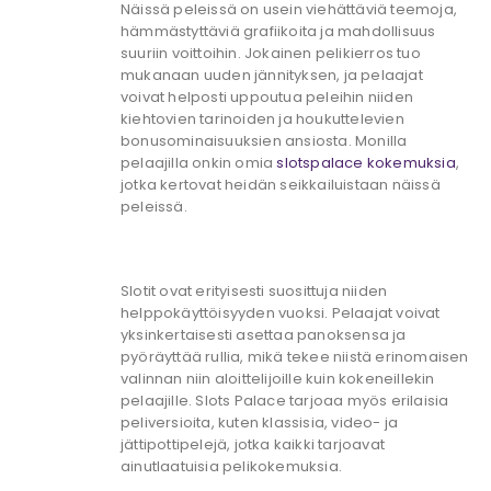
Näissä peleissä on usein viehättäviä teemoja,
hämmästyttäviä grafiikoita ja mahdollisuus
suuriin voittoihin. Jokainen pelikierros tuo
mukanaan uuden jännityksen, ja pelaajat
voivat helposti uppoutua peleihin niiden
kiehtovien tarinoiden ja houkuttelevien
bonusominaisuuksien ansiosta. Monilla
pelaajilla onkin omia
slotspalace kokemuksia
,
jotka kertovat heidän seikkailuistaan näissä
peleissä.
Slotit ovat erityisesti suosittuja niiden
helppokäyttöisyyden vuoksi. Pelaajat voivat
yksinkertaisesti asettaa panoksensa ja
pyöräyttää rullia, mikä tekee niistä erinomaisen
valinnan niin aloittelijoille kuin kokeneillekin
pelaajille. Slots Palace tarjoaa myös erilaisia
peliversioita, kuten klassisia, video- ja
jättipottipelejä, jotka kaikki tarjoavat
ainutlaatuisia pelikokemuksia.