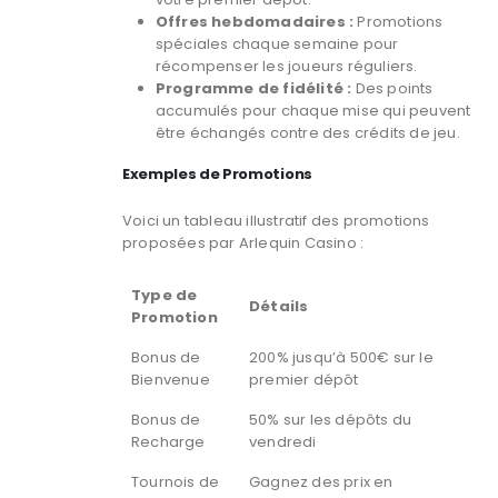
Offres hebdomadaires :
Promotions
spéciales chaque semaine pour
récompenser les joueurs réguliers.
Programme de fidélité :
Des points
accumulés pour chaque mise qui peuvent
être échangés contre des crédits de jeu.
Exemples de Promotions
Voici un tableau illustratif des promotions
proposées par Arlequin Casino :
Type de
Détails
Promotion
Bonus de
200% jusqu’à 500€ sur le
Bienvenue
premier dépôt
Bonus de
50% sur les dépôts du
Recharge
vendredi
Tournois de
Gagnez des prix en