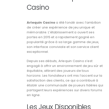
Casino
Arlequin Casino
a été fondé avec l’ambition
de créer une expérience de jeu unique et
mémorable. L’établissement a ouvert ses
portes en 2015 et a rapidement gagné en
popularité grâce à sa large gamme de jeux,
son interface conviviale et son service client
exceptionnel.
Depuis ses débuts, Arlequin Casino s’est
engagé à offrir un environnement de jeu sûr et
équitable, attirant des joueurs de tous
horizons. Les fondateurs ont mis l’accent sur la
satisfaction des clients, ce qui a contribué à
établir une communauté de joueurs fidèles qui
partagent leurs expériences sur divers forums
en ligne.
Les Jeux Disponibles