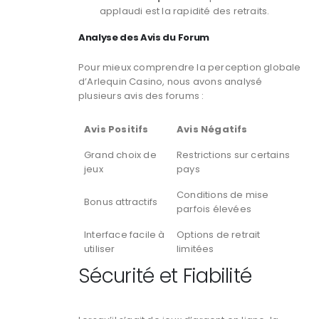
applaudi est la rapidité des retraits.
Analyse des Avis du Forum
Pour mieux comprendre la perception globale
d’Arlequin Casino, nous avons analysé
plusieurs avis des forums :
Avis Positifs
Avis Négatifs
Grand choix de
Restrictions sur certains
jeux
pays
Conditions de mise
Bonus attractifs
parfois élevées
Interface facile à
Options de retrait
utiliser
limitées
Sécurité et Fiabilité