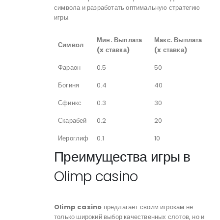
символа и разработать оптимальную стратегию
игры.
Мин. Выплата
Макс. Выплата
Символ
(x ставка)
(x ставка)
Фараон
0.5
50
Богиня
0.4
40
Сфинкс
0.3
30
Скарабей
0.2
20
Иероглиф
0.1
10
Преимущества игры в
Olimp casino
Olimp casino
предлагает своим игрокам не
только широкий выбор качественных слотов, но и