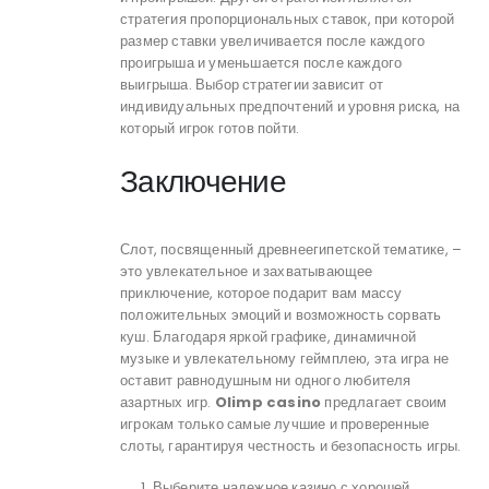
стратегия пропорциональных ставок, при которой
размер ставки увеличивается после каждого
проигрыша и уменьшается после каждого
выигрыша. Выбор стратегии зависит от
индивидуальных предпочтений и уровня риска, на
который игрок готов пойти.
Заключение
Слот, посвященный древнеегипетской тематике, –
это увлекательное и захватывающее
приключение, которое подарит вам массу
положительных эмоций и возможность сорвать
куш. Благодаря яркой графике, динамичной
музыке и увлекательному геймплею, эта игра не
оставит равнодушным ни одного любителя
азартных игр.
Olimp casino
предлагает своим
игрокам только самые лучшие и проверенные
слоты, гарантируя честность и безопасность игры.
Выберите надежное казино с хорошей