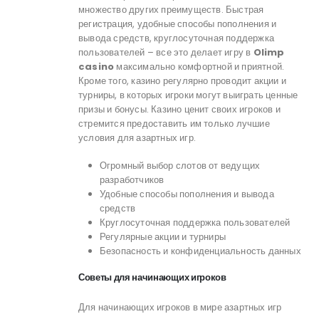
множество других преимуществ. Быстрая
регистрация, удобные способы пополнения и
вывода средств, круглосуточная поддержка
пользователей – все это делает игру в
Olimp
casino
максимально комфортной и приятной.
Кроме того, казино регулярно проводит акции и
турниры, в которых игроки могут выиграть ценные
призы и бонусы. Казино ценит своих игроков и
стремится предоставить им только лучшие
условия для азартных игр.
Огромный выбор слотов от ведущих
разработчиков
Удобные способы пополнения и вывода
средств
Круглосуточная поддержка пользователей
Регулярные акции и турниры
Безопасность и конфиденциальность данных
Советы для начинающих игроков
Для начинающих игроков в мире азартных игр