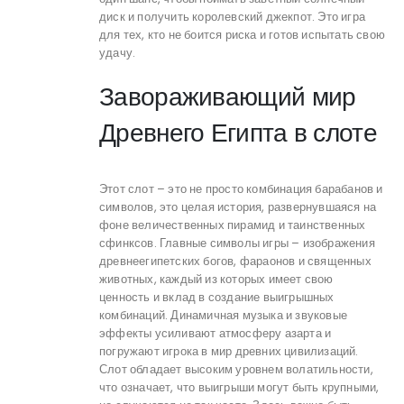
диск и получить королевский джекпот. Это игра
для тех, кто не боится риска и готов испытать свою
удачу.
Завораживающий мир
Древнего Египта в слоте
Этот слот – это не просто комбинация барабанов и
символов, это целая история, развернувшаяся на
фоне величественных пирамид и таинственных
сфинксов. Главные символы игры – изображения
древнеегипетских богов, фараонов и священных
животных, каждый из которых имеет свою
ценность и вклад в создание выигрышных
комбинаций. Динамичная музыка и звуковые
эффекты усиливают атмосферу азарта и
погружают игрока в мир древних цивилизаций.
Слот обладает высоким уровнем волатильности,
что означает, что выигрыши могут быть крупными,