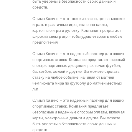
быть уверены в безопасности своих данных и
средств.
Олимп Казино – это также и казино, где вы можете
играть в различные игры, включая слоты,
карточные игры и рулетку. Компания предлагает
широкий спектр игр, чтобы удовлетворить любые
предпочтения.
Олимп Казино – это надежный партнер для ваших
спортивных ставок. Компания предлагает широкий
спектр спортивных дисциплин, включая футбол,
баскетбол, хоккей и другие. Вы можете сделать
ставку на любое событие, начиная от матчей
чемпионата мира по футболу до матчей местных
лиг.
Олимп Казино – это надежный партнер для ваших
спортивных ставок. Компания предлагает
безопасные и надежные способы оплаты, включая
карты, электронные деньги и другие. Вы можете
быть уверены в безопасности своих данных и
средств.