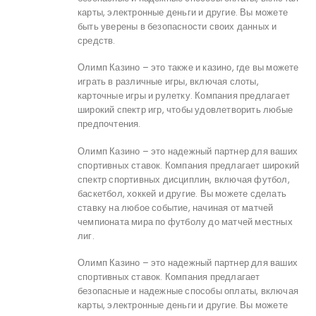
карты, электронные деньги и другие. Вы можете
быть уверены в безопасности своих данных и
средств.
Олимп Казино – это также и казино, где вы можете
играть в различные игры, включая слоты,
карточные игры и рулетку. Компания предлагает
широкий спектр игр, чтобы удовлетворить любые
предпочтения.
Олимп Казино – это надежный партнер для ваших
спортивных ставок. Компания предлагает широкий
спектр спортивных дисциплин, включая футбол,
баскетбол, хоккей и другие. Вы можете сделать
ставку на любое событие, начиная от матчей
чемпионата мира по футболу до матчей местных
лиг.
Олимп Казино – это надежный партнер для ваших
спортивных ставок. Компания предлагает
безопасные и надежные способы оплаты, включая
карты, электронные деньги и другие. Вы можете