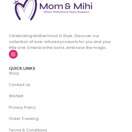
Celebrating Motherhood in Style. Discover our
collection of love-infused products for you and your
little one. Embrace the bond, embrace the magic.
QUICK LINKS
Shop
Contact Us
Wishlist
Privacy Policy
Order Tracking
Terms & Conditions