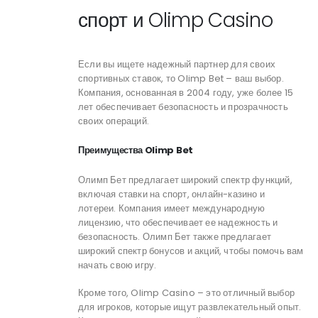
спорт и Olimp Casino
Если вы ищете надежный партнер для своих
спортивных ставок, то Olimp Bet – ваш выбор.
Компания, основанная в 2004 году, уже более 15
лет обеспечивает безопасность и прозрачность
своих операций.
Преимущества Olimp Bet
Олимп Бет предлагает широкий спектр функций,
включая ставки на спорт, онлайн-казино и
лотереи. Компания имеет международную
лицензию, что обеспечивает ее надежность и
безопасность. Олимп Бет также предлагает
широкий спектр бонусов и акций, чтобы помочь вам
начать свою игру.
Кроме того, Olimp Casino – это отличный выбор
для игроков, которые ищут развлекательный опыт.