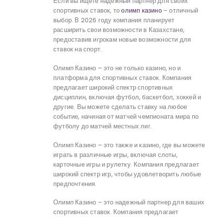
Если вы ищете надежный партнер для своих
спортивных ставок, то
олимп казино
– отличный
выбор. В 2026 году компания планирует
расширить свои возможности в Казахстане,
предоставив игрокам новые возможности для
ставок на спорт.
Олимп Казино – это не только казино, но и
платформа для спортивных ставок. Компания
предлагает широкий спектр спортивных
дисциплин, включая футбол, баскетбол, хоккей и
другие. Вы можете сделать ставку на любое
событие, начиная от матчей чемпионата мира по
футболу до матчей местных лиг.
Олимп Казино – это также и казино, где вы можете
играть в различные игры, включая слоты,
карточные игры и рулетку. Компания предлагает
широкий спектр игр, чтобы удовлетворить любые
предпочтения.
Олимп Казино – это надежный партнер для ваших
спортивных ставок. Компания предлагает