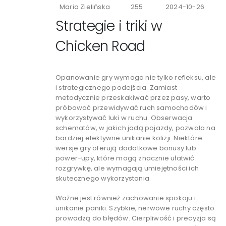
Maria Zielińska
255
2024-10-26
Strategie i triki w
Chicken Road
Opanowanie gry wymaga nie tylko refleksu, ale
i strategicznego podejścia. Zamiast
metodycznie przeskakiwać przez pasy, warto
próbować przewidywać ruch samochodów i
wykorzystywać luki w ruchu. Obserwacja
schematów, w jakich jadą pojazdy, pozwala na
bardziej efektywne unikanie kolizji. Niektóre
wersje gry oferują dodatkowe bonusy lub
power-upy, które mogą znacznie ułatwić
rozgrywkę, ale wymagają umiejętności ich
skutecznego wykorzystania.
Ważne jest również zachowanie spokoju i
unikanie paniki. Szybkie, nerwowe ruchy często
prowadzą do błędów. Cierpliwość i precyzja są