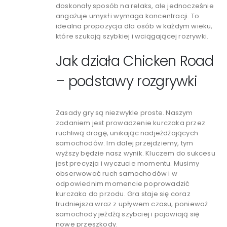
doskonały sposób na relaks, ale jednocześnie
angażuje umysł i wymaga koncentracji. To
idealna propozycja dla osób w każdym wieku,
które szukają szybkiej i wciągającej rozrywki.
Jak działa Chicken Road
– podstawy rozgrywki
Zasady gry są niezwykle proste. Naszym
zadaniem jest prowadzenie kurczaka przez
ruchliwą drogę, unikając nadjeżdżających
samochodów. Im dalej przejdziemy, tym
wyższy będzie nasz wynik. Kluczem do sukcesu
jest precyzja i wyczucie momentu. Musimy
obserwować ruch samochodów i w
odpowiednim momencie poprowadzić
kurczaka do przodu. Gra staje się coraz
trudniejsza wraz z upływem czasu, ponieważ
samochody jeżdżą szybciej i pojawiają się
nowe przeszkody.