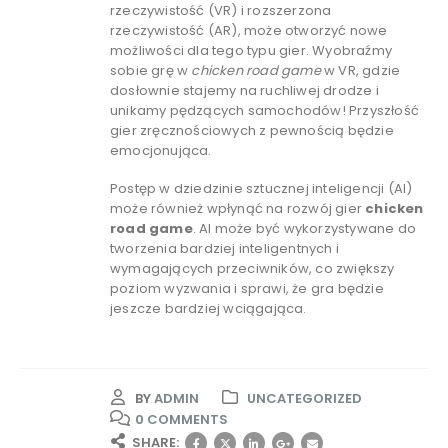
rzeczywistość (VR) i rozszerzona
rzeczywistość (AR), może otworzyć nowe
możliwości dla tego typu gier. Wyobraźmy
sobie grę w
chicken road game
w VR, gdzie
dosłownie stajemy na ruchliwej drodze i
unikamy pędzących samochodów! Przyszłość
gier zręcznościowych z pewnością będzie
emocjonująca.
Postęp w dziedzinie sztucznej inteligencji (AI)
może również wpłynąć na rozwój gier
chicken
road game
. AI może być wykorzystywane do
tworzenia bardziej inteligentnych i
wymagających przeciwników, co zwiększy
poziom wyzwania i sprawi, że gra będzie
jeszcze bardziej wciągająca.
BY
ADMIN
UNCATEGORIZED
0 COMMENTS
SHARE: