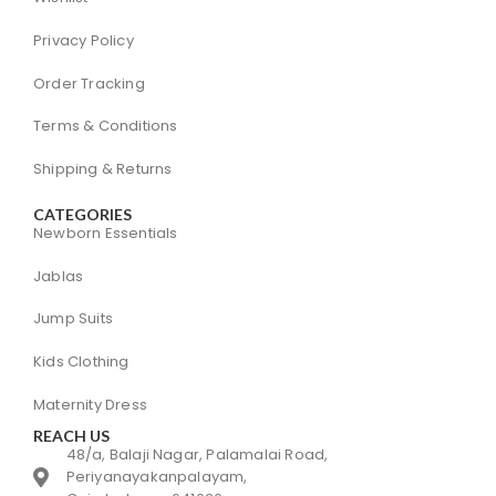
Privacy Policy
Order Tracking
Terms & Conditions
Shipping & Returns
CATEGORIES
Newborn Essentials
Jablas
Jump Suits
Kids Clothing
Maternity Dress
REACH US
48/a, Balaji Nagar, Palamalai Road,
Periyanayakanpalayam,