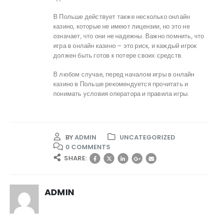
В Польше действует также несколько онлайн
казино, которые не имеют лицензии, но это не
означает, что они не надежны. Важно помнить, что
игра в онлайн казино – это риск, и каждый игрок
должен быть готов к потере своих средств.
В любом случае, перед началом игры в онлайн
казино в Польше рекомендуется прочитать и
понимать условия оператора и правила игры.
BY
ADMIN
UNCATEGORIZED
0 COMMENTS
SHARE:
ADMIN