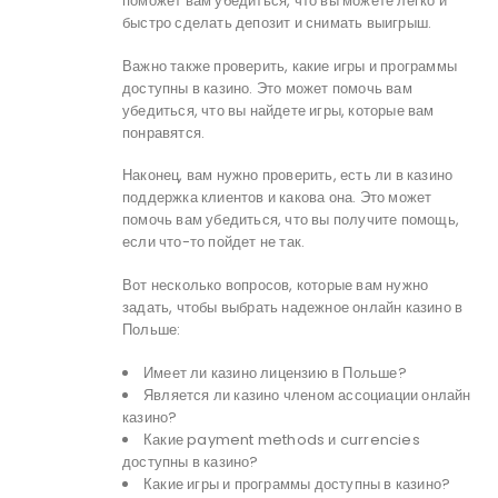
поможет вам убедиться, что вы можете легко и
быстро сделать депозит и снимать выигрыш.
Важно также проверить, какие игры и программы
доступны в казино. Это может помочь вам
убедиться, что вы найдете игры, которые вам
понравятся.
Наконец, вам нужно проверить, есть ли в казино
поддержка клиентов и какова она. Это может
помочь вам убедиться, что вы получите помощь,
если что-то пойдет не так.
Вот несколько вопросов, которые вам нужно
задать, чтобы выбрать надежное онлайн казино в
Польше:
Имеет ли казино лицензию в Польше?
Является ли казино членом ассоциации онлайн
казино?
Какие payment methods и currencies
доступны в казино?
Какие игры и программы доступны в казино?