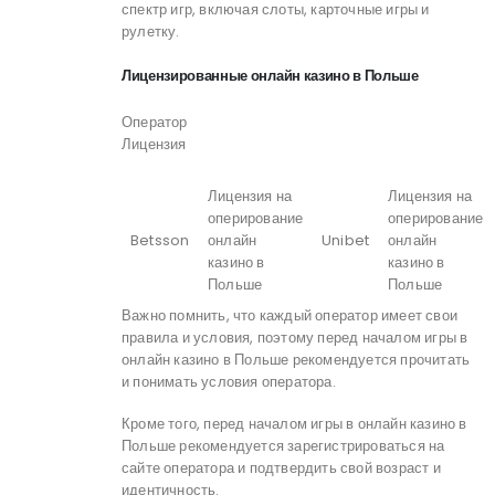
спектр игр, включая слоты, карточные игры и
рулетку.
Лицензированные онлайн казино в Польше
Оператор
Лицензия
Лицензия на
Лицензия на
оперирование
оперирование
Betsson
онлайн
Unibet
онлайн
казино в
казино в
Польше
Польше
Важно помнить, что каждый оператор имеет свои
правила и условия, поэтому перед началом игры в
онлайн казино в Польше рекомендуется прочитать
и понимать условия оператора.
Кроме того, перед началом игры в онлайн казино в
Польше рекомендуется зарегистрироваться на
сайте оператора и подтвердить свой возраст и
идентичность.