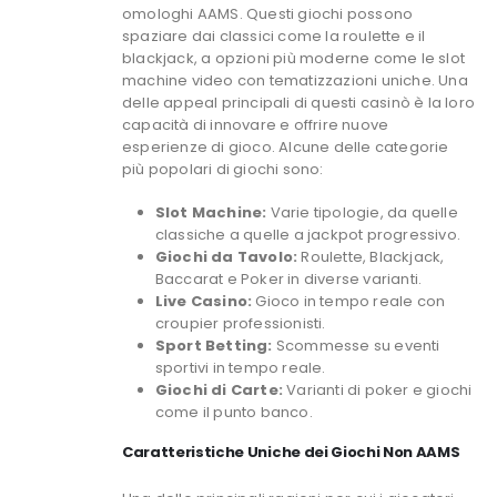
omologhi AAMS. Questi giochi possono
spaziare dai classici come la roulette e il
blackjack, a opzioni più moderne come le slot
machine video con tematizzazioni uniche. Una
delle appeal principali di questi casinò è la loro
capacità di innovare e offrire nuove
esperienze di gioco. Alcune delle categorie
più popolari di giochi sono:
Slot Machine:
Varie tipologie, da quelle
classiche a quelle a jackpot progressivo.
Giochi da Tavolo:
Roulette, Blackjack,
Baccarat e Poker in diverse varianti.
Live Casino:
Gioco in tempo reale con
croupier professionisti.
Sport Betting:
Scommesse su eventi
sportivi in tempo reale.
Giochi di Carte:
Varianti di poker e giochi
come il punto banco.
Caratteristiche Uniche dei Giochi Non AAMS