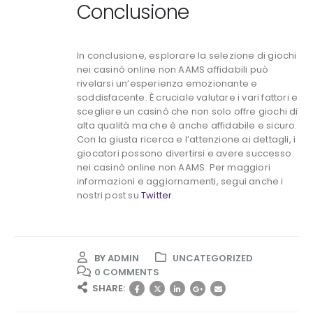
Conclusione
In conclusione, esplorare la selezione di giochi
nei casinò online non AAMS affidabili può
rivelarsi un’esperienza emozionante e
soddisfacente. È cruciale valutare i vari fattori e
scegliere un casinò che non solo offre giochi di
alta qualità ma che è anche affidabile e sicuro.
Con la giusta ricerca e l’attenzione ai dettagli, i
giocatori possono divertirsi e avere successo
nei casinò online non AAMS. Per maggiori
informazioni e aggiornamenti, segui anche i
nostri post su
Twitter
.
BY
ADMIN
UNCATEGORIZED
0 COMMENTS
SHARE: