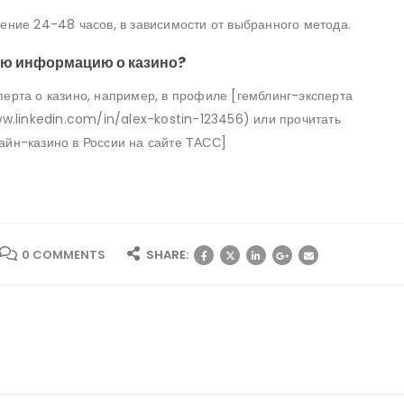
ение 24-48 часов, в зависимости от выбранного метода.
ную информацию о казино?
ерта о казино, например, в профиле [гемблинг-эксперта
ww.linkedin.com/in/alex-kostin-123456) или прочитать
айн-казино в России на сайте ТАСС]
0 COMMENTS
SHARE: