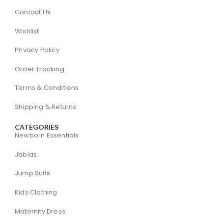
Contact Us
Wishlist
Privacy Policy
Order Tracking
Terms & Conditions
Shipping & Returns
CATEGORIES
Newborn Essentials
Jablas
Jump Suits
Kids Clothing
Maternity Dress