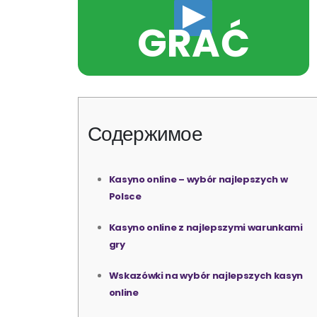
GRAĆ
Содержимое
Kasyno online – wybór najlepszych w
Polsce
Kasyno online z najlepszymi warunkami
gry
Wskazówki na wybór najlepszych kasyn
online