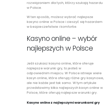
rozwiązaniem dla tych, którzy szukają hazardu
w Polsce.
W ten sposób, możesz wybrać najlepsze
kasyno online w Polsce i cieszyć się hazardem
w bezpieczeństwie i komfortie.
Kasyno online – wybór
najlepszych w Polsce
Jeśli szukasz kasyna online, które oferuje
najlepsze warunki gry, to jesteś w
odpowiednim miejscu. W Polsce istnieje wiele
kasyn online, które oferują różne gry kasynowe,
ale nie każde jest tak samo. W tym artykule
przedstawimy kilka najlepszych kasyn online w
Polsce, które oferują najlepsze warunki gry.
Kasyno online z najlepszymi warunkami gry