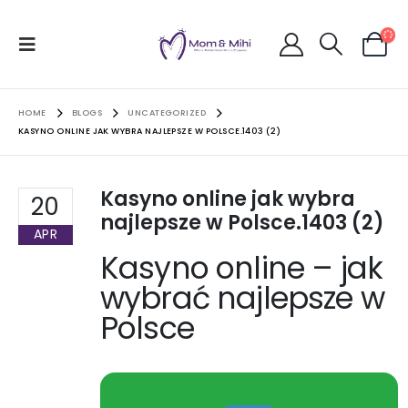
HOME
BLOGS
UNCATEGORIZED
KASYNO ONLINE JAK WYBRA NAJLEPSZE W POLSCE.1403 (2)
Kasyno online jak wybra
20
najlepsze w Polsce.1403 (2)
APR
Kasyno online – jak
wybrać najlepsze w
Polsce