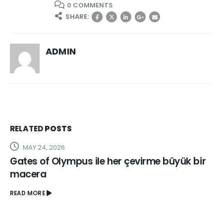
0 COMMENTS
SHARE:
ADMIN
RELATED
POSTS
MAY 24, 2026
Gates of Olympus ile her çevirme büyük bir
macera
READ MORE