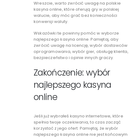
Wreszcie, warto zwrócić uwagę na polskie
kasyna online, które oferują gry w polskiej
walucie, aby móc grać bez konieczności
konwersji waluty.
Wskazówki te powinny pomóc w wyborze
najlepszego kasyna online. Pamiętaj, aby
zwrócić uwagę na licencję, wybór dostawców
oprogramowania, wybór gier, obsługę klienta,
bezpieczeństwo i opinie innych graczy.
Zakończenie: wybór
najlepszego kasyna
online
Jeśli już wybrałeś kasyno internetowe, które
spełnia twoje oczekiwania, to czas zacząć
korzystać z jego ofert. Pamiętaj, że wybór
najlepszego kasyna online nie jest końcowym