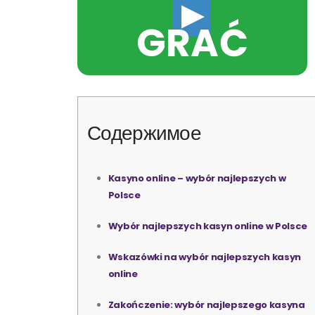
GRAĆ
Содержимое
Kasyno online – wybór najlepszych w
Polsce
Wybór najlepszych kasyn online w Polsce
Wskazówki na wybór najlepszych kasyn
online
Zakończenie: wybór najlepszego kasyna