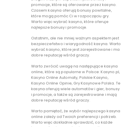
promocje, które są oferowane przez kasyno.
Czasem kasyna oferują bonusy powitalne,
które mogą pomóc Ci w rozpoczęciu gry.
Warto więc wybrać kasyno, które oferuje
najlepsze bonusy i promocje.
Ostatnim, ale nie mniej ważnym aspektem jest
bezpieczeństwo i wiarygodność kasyna. Warto
wybrać kasyno, które jest zarejestrowane i ma
dobre reputację wśród graczy.
Warto zwrócić uwagę na następujące kasyna
online, które są popularne w Polsce: Kasyno.pl,
Kasyno Online Automaty, Polskie Kasyno,
Kasyno Online Opinie, Gry Kasynowe Polska. Te
kasyna oferują wiele automatów i gier, bonusy
i promocje, a także są zarejestrowane i mają
dobre reputację wśród graczy.
Warto pamiętać, że wybór najlepszego kasyna
online zależy od Twoich preferencji i potrzeb.
Warto więc dokładnie sprawdzić, co każde