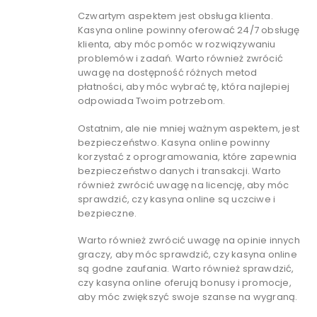
Czwartym aspektem jest obsługa klienta.
Kasyna online powinny oferować 24/7 obsługę
klienta, aby móc pomóc w rozwiązywaniu
problemów i zadań. Warto również zwrócić
uwagę na dostępność różnych metod
płatności, aby móc wybrać tę, która najlepiej
odpowiada Twoim potrzebom.
Ostatnim, ale nie mniej ważnym aspektem, jest
bezpieczeństwo. Kasyna online powinny
korzystać z oprogramowania, które zapewnia
bezpieczeństwo danych i transakcji. Warto
również zwrócić uwagę na licencję, aby móc
sprawdzić, czy kasyna online są uczciwe i
bezpieczne.
Warto również zwrócić uwagę na opinie innych
graczy, aby móc sprawdzić, czy kasyna online
są godne zaufania. Warto również sprawdzić,
czy kasyna online oferują bonusy i promocje,
aby móc zwiększyć swoje szanse na wygraną.