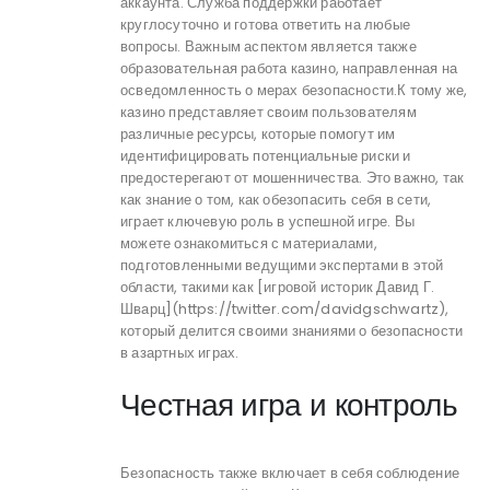
аккаунта. Служба поддержки работает
круглосуточно и готова ответить на любые
вопросы. Важным аспектом является также
образовательная работа казино, направленная на
осведомленность о мерах безопасности.К тому же,
казино представляет своим пользователям
различные ресурсы, которые помогут им
идентифицировать потенциальные риски и
предостерегают от мошенничества. Это важно, так
как знание о том, как обезопасить себя в сети,
играет ключевую роль в успешной игре. Вы
можете ознакомиться с материалами,
подготовленными ведущими экспертами в этой
области, такими как [игровой историк Давид Г.
Шварц](https://twitter.com/davidgschwartz),
который делится своими знаниями о безопасности
в азартных играх.
Честная игра и контроль
Безопасность также включает в себя соблюдение