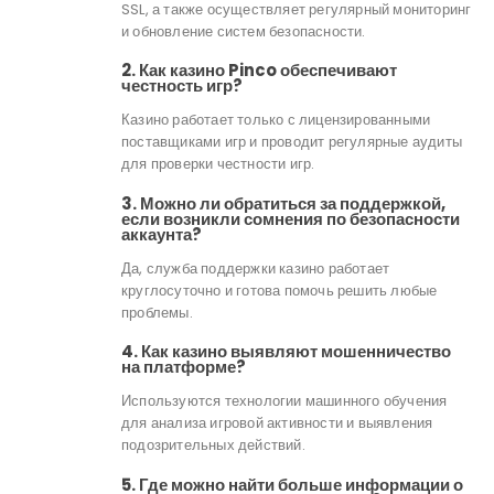
SSL, а также осуществляет регулярный мониторинг
и обновление систем безопасности.
2. Как казино Pinco обеспечивают
честность игр?
Казино работает только с лицензированными
поставщиками игр и проводит регулярные аудиты
для проверки честности игр.
3. Можно ли обратиться за поддержкой,
если возникли сомнения по безопасности
аккаунта?
Да, служба поддержки казино работает
круглосуточно и готова помочь решить любые
проблемы.
4. Как казино выявляют мошенничество
на платформе?
Используются технологии машинного обучения
для анализа игровой активности и выявления
подозрительных действий.
5. Где можно найти больше информации о