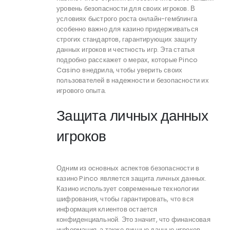
уровень безопасности для своих игроков. В
условиях быстрого роста онлайн-гемблинга
особенно важно для казино придерживаться
строгих стандартов, гарантирующих защиту
данных игроков и честность игр. Эта статья
подробно расскажет о мерах, которые Pinco
Casino внедрила, чтобы уверить своих
пользователей в надежности и безопасности их
игрового опыта.
Защита личных данных
игроков
Одним из основных аспектов безопасности в
казино Pinco является защита личных данных.
Казино использует современные технологии
шифрования, чтобы гарантировать, что вся
информация клиентов остается
конфиденциальной. Это значит, что финансовая
информация, а также личные данные игроков