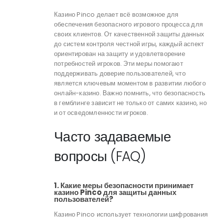
Казино Pinco делает всё возможное для
обеспечения безопасного игрового процесса для
своих клиентов. От качественной защиты данных
до систем контроля честной игры, каждый аспект
ориентирован на защиту и удовлетворение
потребностей игроков. Эти меры помогают
поддерживать доверие пользователей, что
является ключевым моментом в развитии любого
онлайн-казино. Важно помнить, что безопасность
в гемблинге зависит не только от самих казино, но
и от осведомленности игроков.
Часто задаваемые
вопросы (FAQ)
1. Какие меры безопасности принимает
казино Pinco для защиты данных
пользователей?
Казино Pinco использует технологии шифрования