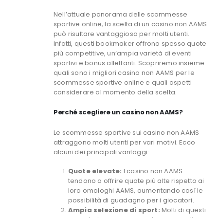
Nell’attuale panorama delle scommesse
sportive online, la scelta di un casino non AAMS
può risultare vantaggiosa per molti utenti.
Infatti, questi bookmaker offrono spesso quote
più competitive, un’ampia varietà di eventi
sportivi e bonus allettanti. Scopriremo insieme
quali sono i migliori casino non AAMS per le
scommesse sportive online e quali aspetti
considerare al momento della scelta.
Perché scegliere un casino non AAMS?
Le scommesse sportive sui casino non AAMS
attraggono molti utenti per vari motivi. Ecco
alcuni dei principali vantaggi:
Quote elevate:
I casino non AAMS
tendono a offrire quote più alte rispetto ai
loro omologhi AAMS, aumentando così le
possibilità di guadagno per i giocatori.
Ampia selezione di sport:
Molti di questi