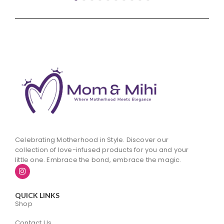
Celebrating Motherhood in Style. Discover our
collection of love-infused products for you and your
little one. Embrace the bond, embrace the magic.
QUICK LINKS
Shop
Contact Us