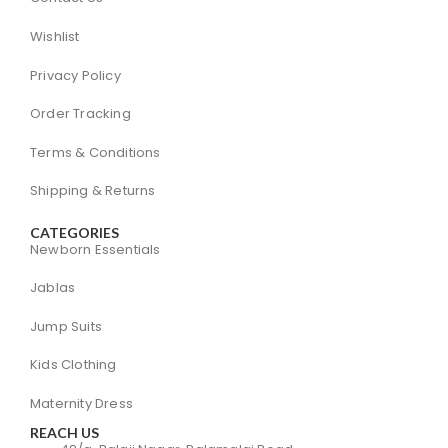
Wishlist
Privacy Policy
Order Tracking
Terms & Conditions
Shipping & Returns
CATEGORIES
Newborn Essentials
Jablas
Jump Suits
Kids Clothing
Maternity Dress
REACH US