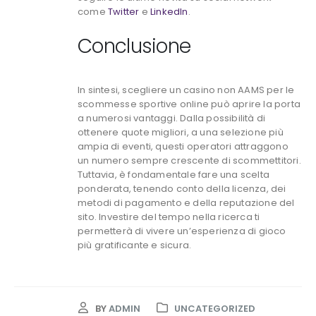
come
Twitter
e
LinkedIn
.
Conclusione
In sintesi, scegliere un casino non AAMS per le
scommesse sportive online può aprire la porta
a numerosi vantaggi. Dalla possibilità di
ottenere quote migliori, a una selezione più
ampia di eventi, questi operatori attraggono
un numero sempre crescente di scommettitori.
Tuttavia, è fondamentale fare una scelta
ponderata, tenendo conto della licenza, dei
metodi di pagamento e della reputazione del
sito. Investire del tempo nella ricerca ti
permetterà di vivere un’esperienza di gioco
più gratificante e sicura.
BY
ADMIN
UNCATEGORIZED