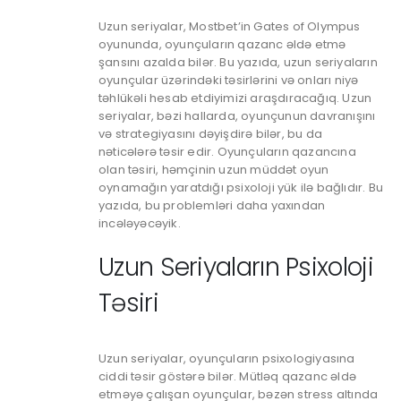
Uzun seriyalar, Mostbet’in Gates of Olympus
oyununda, oyunçuların qazanc əldə etmə
şansını azalda bilər. Bu yazıda, uzun seriyaların
oyunçular üzərindəki təsirlərini və onları niyə
təhlükəli hesab etdiyimizi araşdıracağıq. Uzun
seriyalar, bəzi hallarda, oyunçunun davranışını
və strategiyasını dəyişdirə bilər, bu da
nəticələrə təsir edir. Oyunçuların qazancına
olan təsiri, həmçinin uzun müddət oyun
oynamağın yaratdığı psixoloji yük ilə bağlıdır. Bu
yazıda, bu problemləri daha yaxından
incələyəcəyik.
Uzun Seriyaların Psixoloji
Təsiri
Uzun seriyalar, oyunçuların psixologiyasına
ciddi təsir göstərə bilər. Mütləq qazanc əldə
etməyə çalışan oyunçular, bəzən stress altında