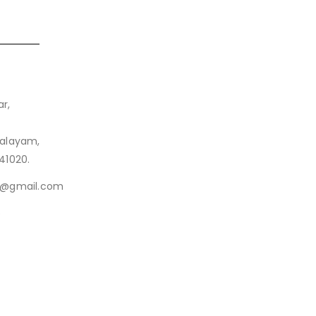
ar,
alayam,
41020.
4@gmail.com
5