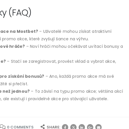
ky (FAQ)
trace na Mostbet?
– Uživatelé mohou získat atraktivní
í promo akce, které zvyšují šance na výhru.
nové hráče?
– Noví hráči mohou očekávat uvítací bonusy a
ce?
– Stačí se zaregistrovat, provést vklad a vybrat akce,
pro získání bonusů?
– Ano, každá promo akce má své
ité si přečíst.
e než jednou?
– To závisí na typu promo akce; většina akcí
le existují i pravidelné akce pro stávající uživatele.
0 COMMENTS
SHARE: