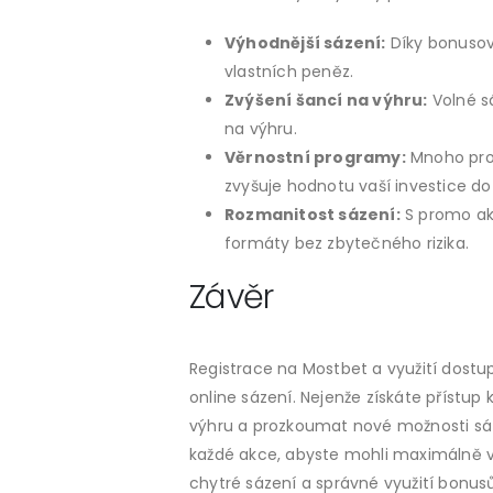
Výhodnější sázení:
Díky bonusov
vlastních peněz.
Zvýšení šancí na výhru:
Volné s
na výhru.
Věrnostní programy:
Mnoho pro
zvyšuje hodnotu vaší investice do
Rozmanitost sázení:
S promo ak
formáty bez zbytečného rizika.
Závěr
Registrace na Mostbet a využití dost
online sázení. Nejenže získáte přístu
výhru a prozkoumat nové možnosti sáze
každé akce, abyste mohli maximálně v
chytré sázení a správné využití bon