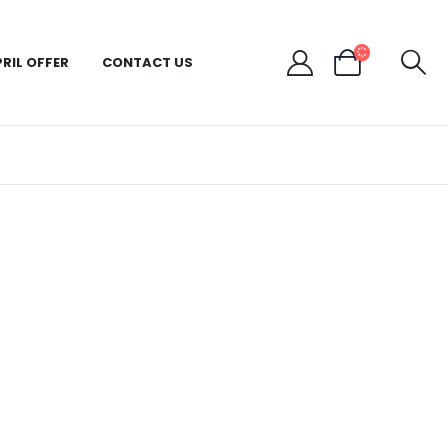
RIL OFFER
CONTACT US