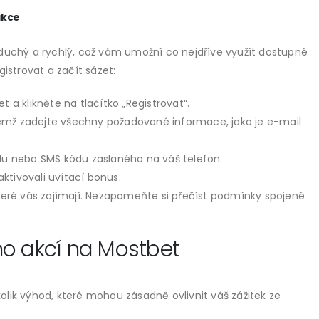
akce
duchý a rychlý, což vám umožní co nejdříve využít dostupné
istrovat a začít sázet:
 a klikněte na tlačítko „Registrovat“.
ičemž zadejte všechny požadované informace, jako je e-mail
u nebo SMS kódu zaslaného na váš telefon.
aktivovali uvítací bonus.
teré vás zajímají. Nezapomeňte si přečíst podmínky spojené
mo akcí na Mostbet
lik výhod, které mohou zásadně ovlivnit váš zážitek ze