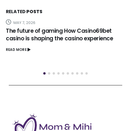
RELATED
POSTS
JUNE 9, 2026
How cultural perspectives shape the world
of gambling
READ MORE