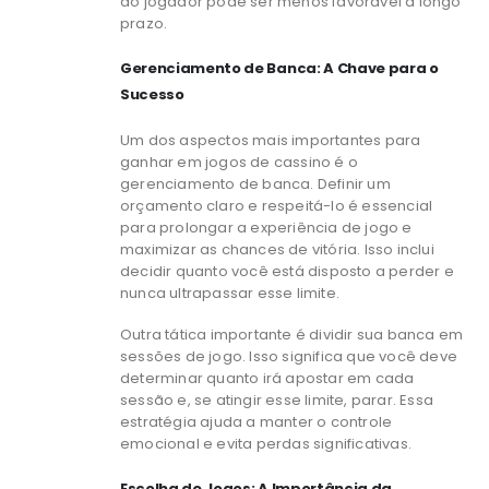
ao jogador pode ser menos favorável a longo
prazo.
Gerenciamento de Banca: A Chave para o
Sucesso
Um dos aspectos mais importantes para
ganhar em jogos de cassino é o
gerenciamento de banca. Definir um
orçamento claro e respeitá-lo é essencial
para prolongar a experiência de jogo e
maximizar as chances de vitória. Isso inclui
decidir quanto você está disposto a perder e
nunca ultrapassar esse limite.
Outra tática importante é dividir sua banca em
sessões de jogo. Isso significa que você deve
determinar quanto irá apostar em cada
sessão e, se atingir esse limite, parar. Essa
estratégia ajuda a manter o controle
emocional e evita perdas significativas.
Escolha de Jogos: A Importância da