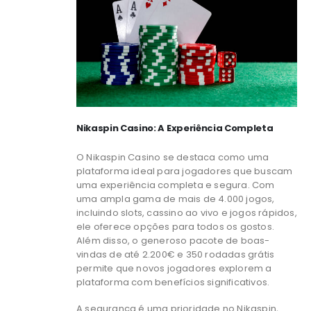
Nikaspin Casino: A Experiência Completa
O Nikaspin Casino se destaca como uma
plataforma ideal para jogadores que buscam
uma experiência completa e segura. Com
uma ampla gama de mais de 4.000 jogos,
incluindo slots, cassino ao vivo e jogos rápidos,
ele oferece opções para todos os gostos.
Além disso, o generoso pacote de boas-
vindas de até 2.200€ e 350 rodadas grátis
permite que novos jogadores explorem a
plataforma com benefícios significativos.
A segurança é uma prioridade no Nikaspin,