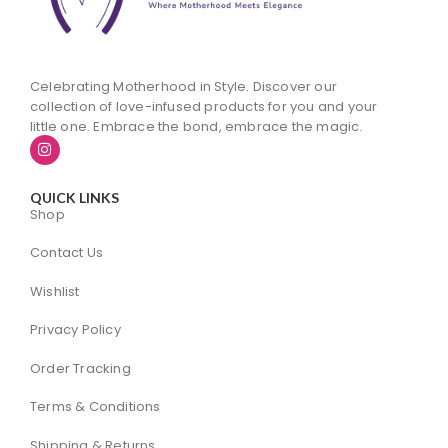
Celebrating Motherhood in Style. Discover our
collection of love-infused products for you and your
little one. Embrace the bond, embrace the magic.
QUICK LINKS
Shop
Contact Us
Wishlist
Privacy Policy
Order Tracking
Terms & Conditions
Shipping & Returns