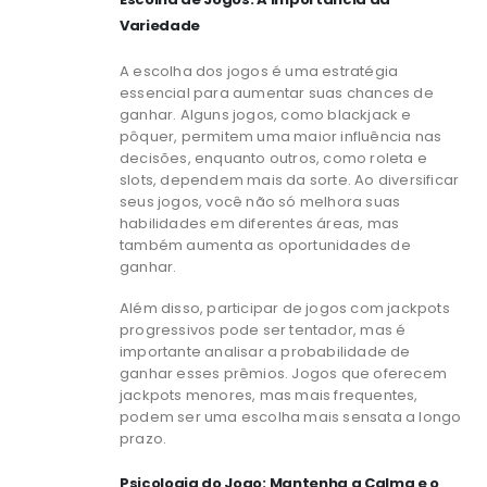
Variedade
A escolha dos jogos é uma estratégia
essencial para aumentar suas chances de
ganhar. Alguns jogos, como blackjack e
pôquer, permitem uma maior influência nas
decisões, enquanto outros, como roleta e
slots, dependem mais da sorte. Ao diversificar
seus jogos, você não só melhora suas
habilidades em diferentes áreas, mas
também aumenta as oportunidades de
ganhar.
Além disso, participar de jogos com jackpots
progressivos pode ser tentador, mas é
importante analisar a probabilidade de
ganhar esses prêmios. Jogos que oferecem
jackpots menores, mas mais frequentes,
podem ser uma escolha mais sensata a longo
prazo.
Psicologia do Jogo: Mantenha a Calma e o