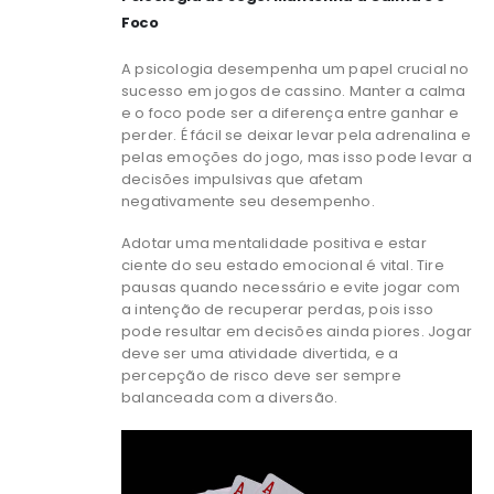
Foco
A psicologia desempenha um papel crucial no
sucesso em jogos de cassino. Manter a calma
e o foco pode ser a diferença entre ganhar e
perder. É fácil se deixar levar pela adrenalina e
pelas emoções do jogo, mas isso pode levar a
decisões impulsivas que afetam
negativamente seu desempenho.
Adotar uma mentalidade positiva e estar
ciente do seu estado emocional é vital. Tire
pausas quando necessário e evite jogar com
a intenção de recuperar perdas, pois isso
pode resultar em decisões ainda piores. Jogar
deve ser uma atividade divertida, e a
percepção de risco deve ser sempre
balanceada com a diversão.