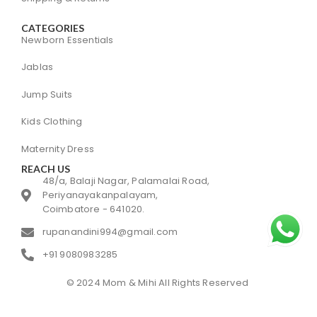
CATEGORIES
Newborn Essentials
Jablas
Jump Suits
Kids Clothing
Maternity Dress
REACH US
48/a, Balaji Nagar, Palamalai Road,
Periyanayakanpalayam,
Coimbatore - 641020.
rupanandini994@gmail.com
+91 9080983285
© 2024 Mom & Mihi All Rights Reserved