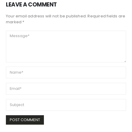
LEAVE A COMMENT
Your email address will not be published. Required fields are
marked *