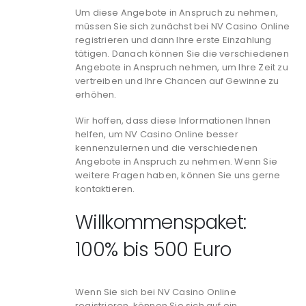
Um diese Angebote in Anspruch zu nehmen,
müssen Sie sich zunächst bei NV Casino Online
registrieren und dann Ihre erste Einzahlung
tätigen. Danach können Sie die verschiedenen
Angebote in Anspruch nehmen, um Ihre Zeit zu
vertreiben und Ihre Chancen auf Gewinne zu
erhöhen.
Wir hoffen, dass diese Informationen Ihnen
helfen, um NV Casino Online besser
kennenzulernen und die verschiedenen
Angebote in Anspruch zu nehmen. Wenn Sie
weitere Fragen haben, können Sie uns gerne
kontaktieren.
Willkommenspaket:
100% bis 500 Euro
Wenn Sie sich bei NV Casino Online
registrieren, können Sie sich auf ein