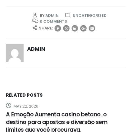
BY
ADMIN
UNCATEGORIZED
0 COMMENTS
SHARE:
ADMIN
RELATED
POSTS
MAY 22, 2026
A Emoção Aumenta casino betano, o
destino para apostas e diversão sem
limites que você procurava.