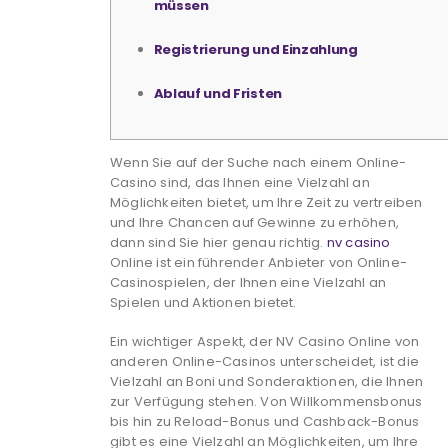
müssen
Registrierung und Einzahlung
Ablauf und Fristen
Wenn Sie auf der Suche nach einem Online-
Casino sind, das Ihnen eine Vielzahl an
Möglichkeiten bietet, um Ihre Zeit zu vertreiben
und Ihre Chancen auf Gewinne zu erhöhen,
dann sind Sie hier genau richtig.
nv casino
Online ist ein führender Anbieter von Online-
Casinospielen, der Ihnen eine Vielzahl an
Spielen und Aktionen bietet.
Ein wichtiger Aspekt, der NV Casino Online von
anderen Online-Casinos unterscheidet, ist die
Vielzahl an Boni und Sonderaktionen, die Ihnen
zur Verfügung stehen. Von Willkommensbonus
bis hin zu Reload-Bonus und Cashback-Bonus
gibt es eine Vielzahl an Möglichkeiten, um Ihre