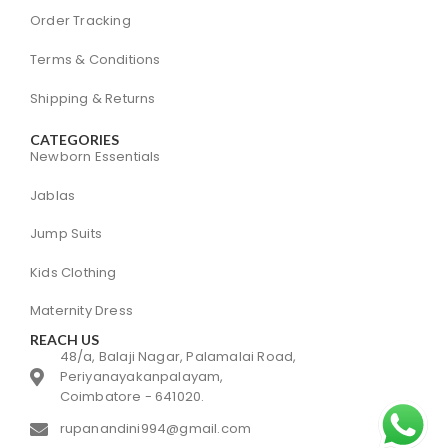
Order Tracking
Terms & Conditions
Shipping & Returns
CATEGORIES
Newborn Essentials
Jablas
Jump Suits
Kids Clothing
Maternity Dress
REACH US
48/a, Balaji Nagar, Palamalai Road,
Periyanayakanpalayam,
Coimbatore - 641020.
rupanandini994@gmail.com