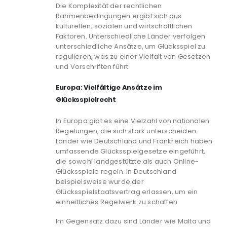
Die Komplexität der rechtlichen
Rahmenbedingungen ergibt sich aus
kulturellen, sozialen und wirtschaftlichen
Faktoren. Unterschiedliche Länder verfolgen
unterschiedliche Ansätze, um Glücksspiel zu
regulieren, was zu einer Vielfalt von Gesetzen
und Vorschriften führt.
Europa: Vielfältige Ansätze im
Glücksspielrecht
In Europa gibt es eine Vielzahl von nationalen
Regelungen, die sich stark unterscheiden.
Länder wie Deutschland und Frankreich haben
umfassende Glücksspielgesetze eingeführt,
die sowohl landgestützte als auch Online-
Glücksspiele regeln. In Deutschland
beispielsweise wurde der
Glücksspielstaatsvertrag erlassen, um ein
einheitliches Regelwerk zu schaffen.
Im Gegensatz dazu sind Länder wie Malta und