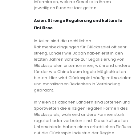
informieren, welche Gesetze in ihrem
jeweiligen Bundesstaat gelten.
Asien: Strenge Regulierung und kulturelle
Einflüsse
In Asien sind die rechtlichen
Rahmenbedingungen für Glücksspiel oft sehr
streng. Länder wie Japan haben erst in den
letzten Jahren Schritte zur Legalisierung von
Glücksspielen unternommen, während andere
Länder wie China kaum legale Möglichkeiten
bieten. Hier wird Glücksspiel häufig mit sozialen
und moralischen Bedenken in Verbindung
gebracht.
In vielen asiatischen Ländern sind Lotterien und
Sportwetten die einzigen legalen Formen des
Glücksspiels, während andere Formen stark
reguliert oder verboten sind. Diese kulturellen
Unterschiede haben einen erheblichen Einfluss
auf die Glücksspielindustrie der Region.