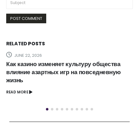
RELATED
POSTS
JUNE 24, 2026
а
Рейтинг казино Pin-Up: как выбрать луч
ю
лайв-игры и слоты
READ MORE