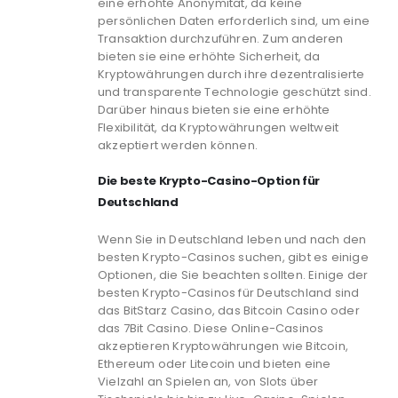
eine erhöhte Anonymität, da keine
persönlichen Daten erforderlich sind, um eine
Transaktion durchzuführen. Zum anderen
bieten sie eine erhöhte Sicherheit, da
Kryptowährungen durch ihre dezentralisierte
und transparente Technologie geschützt sind.
Darüber hinaus bieten sie eine erhöhte
Flexibilität, da Kryptowährungen weltweit
akzeptiert werden können.
Die beste Krypto-Casino-Option für
Deutschland
Wenn Sie in Deutschland leben und nach den
besten Krypto-Casinos suchen, gibt es einige
Optionen, die Sie beachten sollten. Einige der
besten Krypto-Casinos für Deutschland sind
das BitStarz Casino, das Bitcoin Casino oder
das 7Bit Casino. Diese Online-Casinos
akzeptieren Kryptowährungen wie Bitcoin,
Ethereum oder Litecoin und bieten eine
Vielzahl an Spielen an, von Slots über