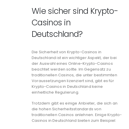
Wie sicher sind Krypto-
Casinos in
Deutschland?
Die Sicherheit von Krypto-Casinos in
Deutschland ist ein wichtiger Aspekt, der bei
der Auswahl eines Online-Krypto-Casinos
beachtet werden sollte. Im Gegensatz zu
traditionellen Casinos, die unter bestimmten
Voraussetzungen lizenziert sind, gibt es für
Krypto-Casinos in Deutschland keine
einheitliche Regulierung.
Trotzdem gibt es einige Anbieter, die sich an
die hohen Sicherheitsstandards von
traditionellen Casinos anlehnen. Einige Krypto-
Casinos in Deutschland bieten zum Beispiel: