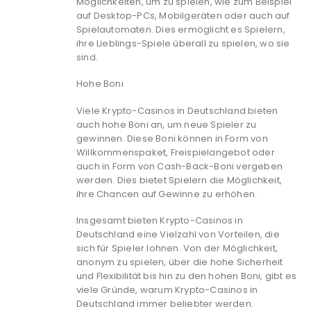
Möglichkeiten, um zu spielen, wie zum Beispiel
auf Desktop-PCs, Mobilgeräten oder auch auf
Spielautomaten. Dies ermöglicht es Spielern,
ihre Lieblings-Spiele überall zu spielen, wo sie
sind.
Hohe Boni
Viele Krypto-Casinos in Deutschland bieten
auch hohe Boni an, um neue Spieler zu
gewinnen. Diese Boni können in Form von
Willkommenspaket, Freispielangebot oder
auch in Form von Cash-Back-Boni vergeben
werden. Dies bietet Spielern die Möglichkeit,
ihre Chancen auf Gewinne zu erhöhen.
Insgesamt bieten Krypto-Casinos in
Deutschland eine Vielzahl von Vorteilen, die
sich für Spieler lohnen. Von der Möglichkeit,
anonym zu spielen, über die hohe Sicherheit
und Flexibilität bis hin zu den hohen Boni, gibt es
viele Gründe, warum Krypto-Casinos in
Deutschland immer beliebter werden.