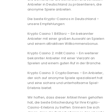
Anbieter in Deutschland zu präsentieren, die
anonyme Spiele anbieten.
Die beste Krypto-Casinos in Deutschland –
unsere Empfehlungen:
Krypto Casino 1: BitStarz – Ein bekannter
Anbieter mit einer großen Auswahl an Spielen
und einem attraktiven Willkommensbonus.
Krypto Casino 2: mBit Casino – Ein weiterer
bekannter Anbieter mit einer Vielzahl an
Spielen und einem guten Ruf in der Branche.
Krypto Casino 3: CryptoGames – Ein Anbieter,
der sich auf anonyme Spiele spezialisiert hat
und eine sichere und unterhaltsame Spiel-
Erlebnis bietet.
Wir hoffen, dass dieser Artikel Ihnen geholfen
hat, die beste Entscheidung für Ihre Krypto-
Casino-Erlebnis zu treffen. Erinnern Sie sich