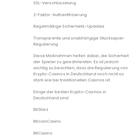
SSL-Verschlüsselung
2-Faktor-Authentifizierung
Regelmäßige Sicherheits-Updates
Transparente und unabhängige Glücksspiel-
Regulierung
Diese Maßnahmen helfen dabei, die Sicherheit
der Spieler zu gewährleisten. Es ist jedoch
wichtig zu beachten, dass die Regulierung von
Krypto-Casinos in Deutschland noch nicht so
stark wie bei traditionellen Casinos ist.
Einige der besten Krypto-Casinos in
Deutschland sind:
BitStarz
BitcoinCasino
BitCasino