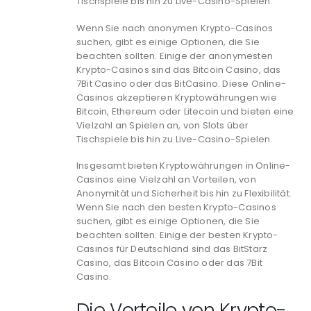
Tischspiele bis hin zu Live-Casino-Spielen.
Wenn Sie nach anonymen Krypto-Casinos
suchen, gibt es einige Optionen, die Sie
beachten sollten. Einige der anonymesten
Krypto-Casinos sind das Bitcoin Casino, das
7Bit Casino oder das BitCasino. Diese Online-
Casinos akzeptieren Kryptowährungen wie
Bitcoin, Ethereum oder Litecoin und bieten eine
Vielzahl an Spielen an, von Slots über
Tischspiele bis hin zu Live-Casino-Spielen.
Insgesamt bieten Kryptowährungen in Online-
Casinos eine Vielzahl an Vorteilen, von
Anonymität und Sicherheit bis hin zu Flexibilität.
Wenn Sie nach den besten Krypto-Casinos
suchen, gibt es einige Optionen, die Sie
beachten sollten. Einige der besten Krypto-
Casinos für Deutschland sind das BitStarz
Casino, das Bitcoin Casino oder das 7Bit
Casino.
Die Vorteile von Krypto-