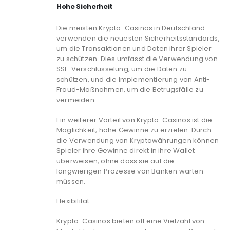
Hohe Sicherheit
Die meisten Krypto-Casinos in Deutschland
verwenden die neuesten Sicherheitsstandards,
um die Transaktionen und Daten ihrer Spieler
zu schützen. Dies umfasst die Verwendung von
SSL-Verschlüsselung, um die Daten zu
schützen, und die Implementierung von Anti-
Fraud-Maßnahmen, um die Betrugsfälle zu
vermeiden.
Ein weiterer Vorteil von Krypto-Casinos ist die
Möglichkeit, hohe Gewinne zu erzielen. Durch
die Verwendung von Kryptowährungen können
Spieler ihre Gewinne direkt in ihre Wallet
überweisen, ohne dass sie auf die
langwierigen Prozesse von Banken warten
müssen.
Flexibilität
Krypto-Casinos bieten oft eine Vielzahl von