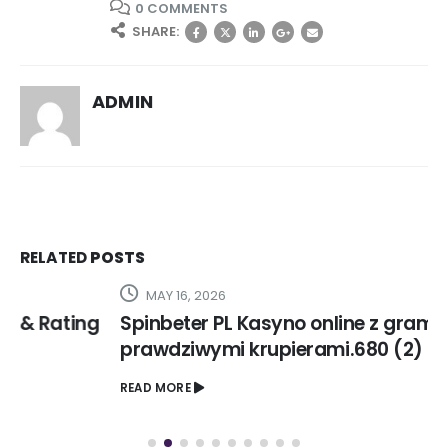
0 COMMENTS
SHARE:
ADMIN
RELATED
POSTS
MAY 16, 2026
Spinbeter PL Kasyno online z grami live i
prawdziwymi krupierami.680 (2)
READ MORE