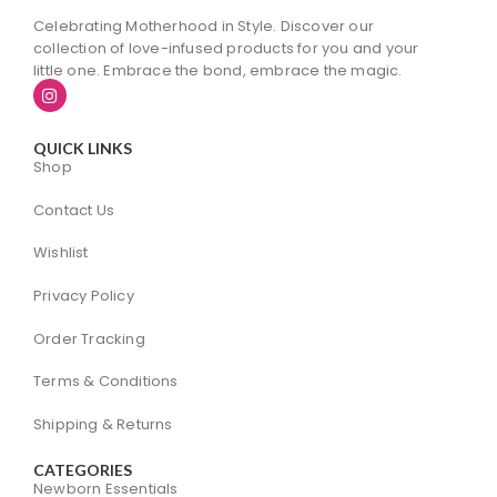
Celebrating Motherhood in Style. Discover our
collection of love-infused products for you and your
little one. Embrace the bond, embrace the magic.
QUICK LINKS
Shop
Contact Us
Wishlist
Privacy Policy
Order Tracking
Terms & Conditions
Shipping & Returns
CATEGORIES
Newborn Essentials