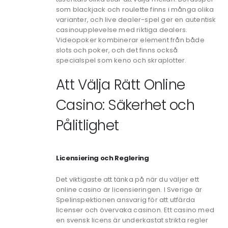
som blackjack och roulette finns i många olika
varianter, och live dealer-spel ger en autentisk
casinoupplevelse med riktiga dealers.
Videopoker kombinerar element från både
slots och poker, och det finns också
specialspel som keno och skraplotter.
Att Välja Rätt Online
Casino: Säkerhet och
Pålitlighet
Licensiering och Reglering
Det viktigaste att tänka på när du väljer ett
online casino är licensieringen. I Sverige är
Spelinspektionen ansvarig för att utfärda
licenser och övervaka casinon. Ett casino med
en svensk licens är underkastat strikta regler