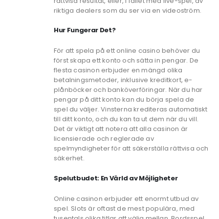
rättvisa resultat, eller, i fallet med live-spel, av
riktiga dealers som du ser via en videoström.
Hur Fungerar Det?
För att spela på ett online casino behöver du
först skapa ett konto och sätta in pengar. De
flesta casinon erbjuder en mängd olika
betalningsmetoder, inklusive kreditkort, e-
plånböcker och banköverföringar. När du har
pengar på ditt konto kan du börja spela de
spel du väljer. Vinsterna krediteras automatiskt
till ditt konto, och du kan ta ut dem när du vill.
Det är viktigt att notera att alla casinon är
licensierade och reglerade av
spelmyndigheter för att säkerställa rättvisa och
säkerhet.
Spelutbudet: En Värld av Möjligheter
Online casinon erbjuder ett enormt utbud av
spel. Slots är oftast de mest populära, med
tusentals olika titlar att välja mellan. Bordsspel