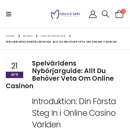
HOME
BLOGS
UNCATEGORIZED
SPELVÄRLDENS NYBÖRJARGUIDE: ALLT DU BEHÖVER VETA OM ONLINE CASINON
Spelvärldens
21
Nybörjarguide: Allt Du
APR
Behöver Veta Om Online
Casinon
Introduktion: Din Första
Steg In i Online Casino
Världen