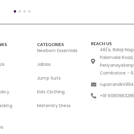
REACH US
NKS
CATEGORIES
48/a, Balaji Nag
Newborn Essentials
Palamalai Road,
Us
Jablas
Periyanayakanp
Coimbatore - 6
Jump Suits
rupanandini99
olicy
Kids Clothing
+91 908098328
acking
Maternity Dress
ns