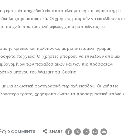
εμπειρία παιχνιδιού είναι αποτελεσματική και ρομαντική, με
εύκολα χρησιμοποιητικά. Οι χρήστες μπορούν να εισέλθουν στο
ο παιχνίδι που τους ενδιαφέρει, χρησιμοποιώντας τα
πίσης κριτικές και πολύπλοκα, με μια εκτεταμένη γραμμή
ρόσφατα παιχνίδια. Οι χρήστες μπορούν να επιλέξουν από μια
ιλαμβανομένων των παραδοσιακών και των πιο πρόσφατων
ρμοστικά μπόνου του Wazamba Casino.
 με μια ελκυστική φωτογραφική περιοχή εισόδου. Οι χρήστες
πλούστερο τρόπο, χρησιμοποιώντας τα προσαρμοστικά μπόνου
0 COMMENTS
SHARE: