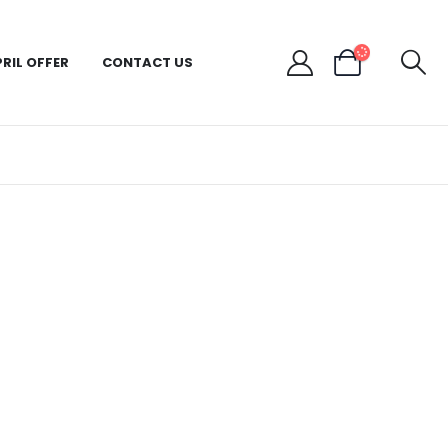
RIL OFFER
CONTACT US