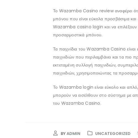
Το Wazamba Casino review αναφέρει ότι η 
μπόνου που είναι εύκολα προσβάσιμα και 
Wazamba casino login και να επιλέξουν τ
προσαρμοστικά μπόνου.
Τα παιχνίδια του Wazamba Casino είναι ε
παιχνιδιών που περιλαμβάνει και τα πιο π
εκτεταμένη συλλογή παιχνιδιών, συμπερ
παιχνιδιών, χρησιμοποιώντας τα προσα
Το Wazamba login είναι εύκολο και απλό,
μπορούν να εισέλθουν στο σύστημα με α
του Wazamba Casino.
BY
ADMIN
UNCATEGORIZED