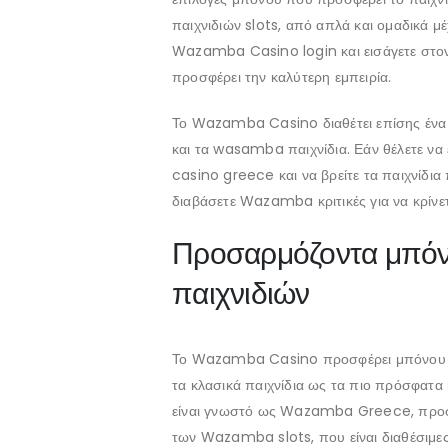
παιχνιδιών slots, από απλά και ομαδικά 
Wazamba Casino login και εισάγετε στον
προσφέρει την καλύτερη εμπειρία.
Το Wazamba Casino διαθέτει επίσης ένα
και τα wasamba παιχνίδια. Εάν θέλετε να
casino greece και να βρείτε τα παιχνίδια
διαβάσετε Wazamba κριτικές για να κρίνετε
Προσαρμόζοντα μπόνο
παιχνιδιών
Το Wazamba Casino προσφέρει μπόνου πο
τα κλασικά παιχνίδια ως τα πιο πρόσφατα
είναι γνωστό ως Wazamba Greece, προσφ
των Wazamba slots, που είναι διαθέσιμες