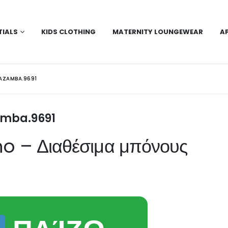
TIALS
KIDS CLOTHING
MATERNITY LOUNGEWEAR
AP
AZAMBA.9691
mba.9691
 – Διαθέσιμα μπόνους