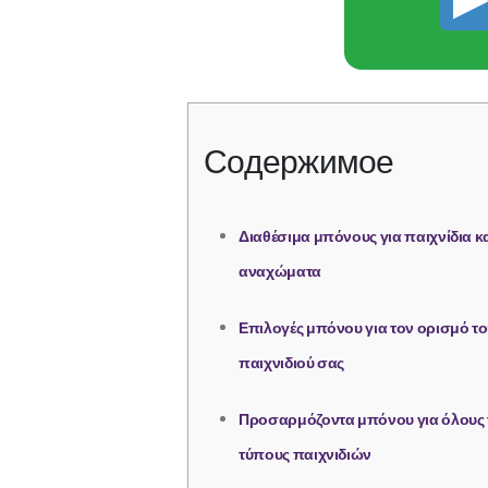
Содержимое
Διαθέσιμα μπόνους για παιχνίδια κ
αναχώματα
Επιλογές μπόνου για τον ορισμό τ
παιχνιδιού σας
Προσαρμόζοντα μπόνου για όλους 
τύπους παιχνιδιών