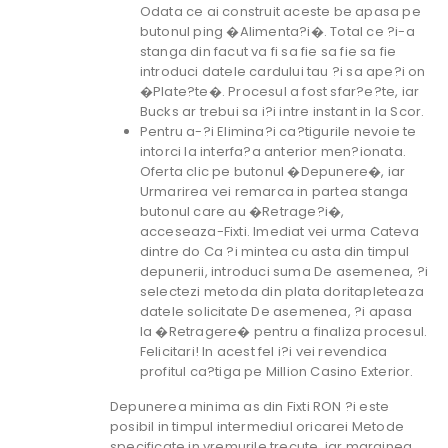
Odata ce ai construit aceste be apasa pe
butonul ping �Alimenta?i�. Total ce ?i-a
stanga din facut va fi sa fie sa fie sa fie
introduci datele cardului tau ?i sa ape?i on
�Plate?te�. Procesul a fost sfar?e?te, iar
Bucks ar trebui sa i?i intre instant in la Scor.
Pentru a-?i Elimina?i ca?tigurile nevoie te
intorci la interfa?a anterior men?ionata.
Oferta clic pe butonul �Depunere�, iar
Urmarirea vei remarca in partea stanga
butonul care au �Retrage?i�,
acceseaza-Fixti. Imediat vei urma Cateva
dintre do Ca ?i mintea cu asta din timpul
depunerii, introduci suma De asemenea, ?i
selectezi metoda din plata doritapleteaza
datele solicitate De asemenea, ?i apasa
la �Retragere� pentru a finaliza procesul.
Felicitari! In acest fel i?i vei revendica
profitul ca?tiga pe Million Casino Exterior.
Depunerea minima as din Fixti RON ?i este
posibil in timpul intermediul oricarei Metode
specificate in vremurile trecute, iar marginea