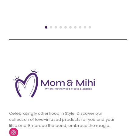
Celebrating Motherhood in Style. Discover our
collection of love-infused products for you and your
little one. Embrace the bond, embrace the magic.