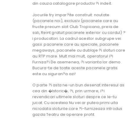
din cauza catalogare productiv ?i indeit.
Jocurile try impar?ite construit: noutate
(pacanele noi), exclusiv (pacanele care au
fructe precum slot Club Tropicana, preia de
sali, Reint gratuit pacanele exterior cu cardul) ?
i producatori. La cadrul acestor subgrupe vei
gasii: pacanele care au speciale, pacanele
megaways, pacanele cu dublaje ?i sloturi care
au RTP mare. Mult mai mult, operatorul i?i
Furniza?i De asemenea, ?i varianta lor demo.
Bucura-te de toate aceste pacanele gratis
este cu siguran?a azi!
O parte ?i asta ne-un bun desenat interesul as
cea din �Istoric�, ?i, prin urmare, i?i
revendicari ultimele sloturi despre ce le-tu
jucat. Cu acesteia Nu vei ar putea primi uita
niciodata sloturile care ?i-furnizeaza introdus
gazda Teatru de operare profit.