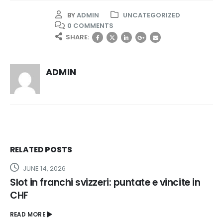
BY
ADMIN
UNCATEGORIZED
0 COMMENTS
SHARE:
ADMIN
RELATED
POSTS
APRIL 22, 2026
incite in
Что такое алгоритмы и как они
используются в передовых разраб
READ MORE