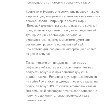
преимущества за каждую сделанную ставку.
Кроме того, Pokerdom регулярно проводит акции
и промокоды, которые могут помочь вам увеличить
свой банкролл. Например, в рамках акции
“Большой джекпот” вы можете выиграть крупный
приз, если вы сделаете ставку на определенный
турнир. Акции и промокоды регулярно
обновляются, поэтому мы рекомендуем вам
регулярно проверять официальный сайт
Pokerdom для получения информации о новых
акциях и бонусах.
Также, Pokerdom предлагает программу
реферальной системы, которая позволяет вам
получать бонусы за приглашение друзей в
онлайн-казино. Если ваш друг зарегистрируется
на сайте Pokerdom и сделает первую ставку, вы
получите бонус 10% от суммы его первой ставки.
Это отличный способ увеличить свой банкролл и
получить дополнительные преимущества в
онлайн-казино.