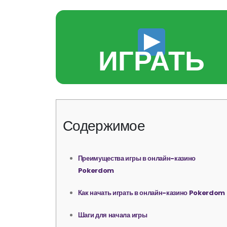
ИГРАТЬ
Содержимое
Преимущества игры в онлайн-казино
Pokerdom
Как начать играть в онлайн-казино Pokerdom
Шаги для начала игры