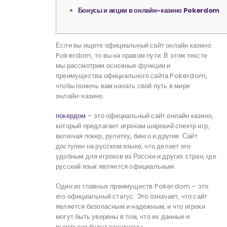
Бонусы и акции в онлайн-казино Pokerdom
Если вы ищете официальный сайт онлайн казино
Pokerdom, то вы на правом пути. В этом тексте
мы рассмотрим основные функции и
преимущества официального сайта Pokerdom,
чтобы помочь вам начать свой путь в мире
онлайн-казино.
покердом
– это официальный сайт онлайн казино,
который предлагает игрокам широкий спектр игр,
включая покер, рулетку, бинго и другие. Сайт
доступен на русском языке, что делает его
удобным для игроков из России и других стран, где
русский язык является официальным.
Один из главных преимуществ Pokerdom – это
его официальный статус. Это означает, что сайт
является безопасным и надежным, и что игроки
могут быть уверены в том, что их данные и
выигрыши будут защищены.