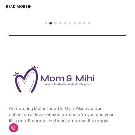
READ MORE
Celebrating Motherhood in Style. Discover our
collection of love-infused products for you and your
little one. Embrace the bond, embrace the magic.