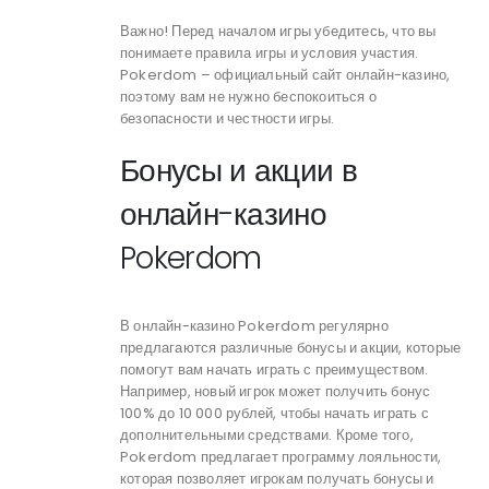
Важно! Перед началом игры убедитесь, что вы
понимаете правила игры и условия участия.
Pokerdom – официальный сайт онлайн-казино,
поэтому вам не нужно беспокоиться о
безопасности и честности игры.
Бонусы и акции в
онлайн-казино
Pokerdom
В онлайн-казино Pokerdom регулярно
предлагаются различные бонусы и акции, которые
помогут вам начать играть с преимуществом.
Например, новый игрок может получить бонус
100% до 10 000 рублей, чтобы начать играть с
дополнительными средствами. Кроме того,
Pokerdom предлагает программу лояльности,
которая позволяет игрокам получать бонусы и